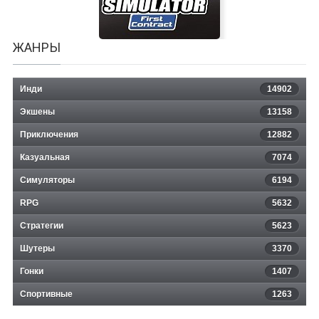
ЖАНРЫ
Инди
14902
Экшены
13158
Yacht Mechanic Simulator: First
Приключения
12882
Казуальная
Contract
7074
Симуляторы
6194
RPG
5632
Стратегии
5623
Шутеры
3370
Гонки
1407
Спортивные
1263