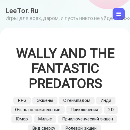
LeeTor.Ru
Игры для всех, даром, и пусть никто не уйдет оби
WALLY AND THE
FANTASTIC
PREDATORS
RPG
Экшены
С геймпадом
Инди
Очень положительные
Приключения
2D
Юмор
Милые
Приключенческий экшен
Вид сверху
Ролевой экшен