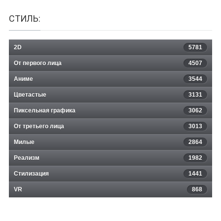
СТИЛЬ:
2D
5781
От первого лица
4507
Аниме
3544
Цветастые
3131
Пиксельная графика
3062
От третьего лица
3013
Милые
2864
Реализм
1982
Стилизация
1441
VR
868