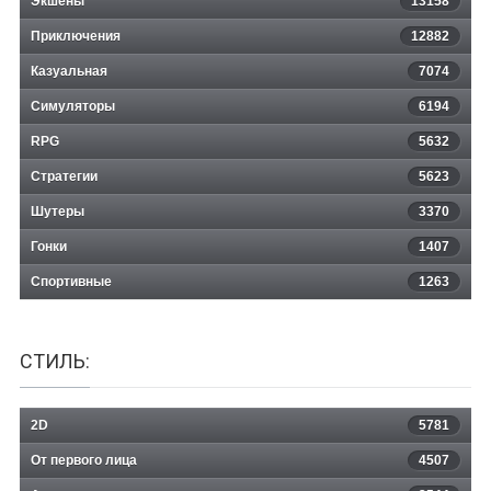
Экшены
13158
Приключения
12882
Казуальная
Risk of Rain Returns
7074
Симуляторы
6194
RPG
5632
Стратегии
5623
Шутеры
3370
Гонки
1407
Спортивные
1263
СТИЛЬ:
2D
5781
От первого лица
4507