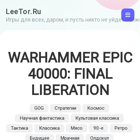
LeeTor.Ru
Игры для всех, даром, и пусть никто не уйдет оби
WARHAMMER EPIC
40000: FINAL
LIBERATION
GOG
Стратегии
Космос
Научная фантастика
Культовая классика
Тактика
Классика
Мясо
90-е
Ретро
Будущее
Мрачная
Олдскул