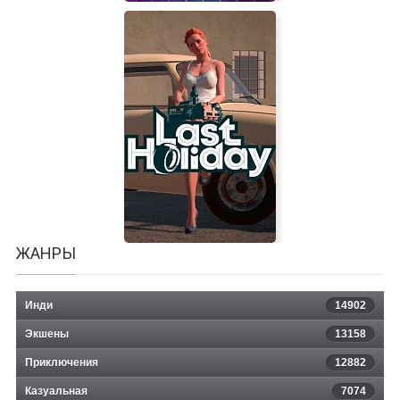
Far Cry 3 - Blood Dragon
ЖАНРЫ
Инди
14902
Экшены
13158
Приключения
12882
Казуальная
Last Holiday
7074