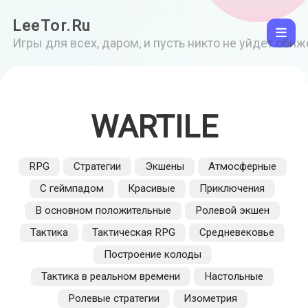
LeeTor.Ru
Игры для всех, даром, и пусть никто не уйдет оби
WARTILE
RPG
Стратегии
Экшены
Атмосферные
С геймпадом
Красивые
Приключения
В основном положительные
Ролевой экшен
Тактика
Тактическая RPG
Средневековье
Построение колоды
Тактика в реальном времени
Настольные
Ролевые стратегии
Изометрия