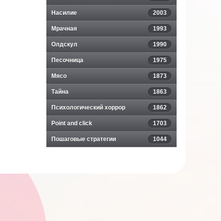
Насилие
2003
Мрачная
1993
Олдскул
1990
mm
Песочница
1975
Мясо
1873
Тайна
1863
Психологический хоррор
1862
Point and click
1703
Пошаговые стратегии
1044