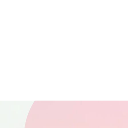
n
Stellaris:
Lust Gri
or
Utopia