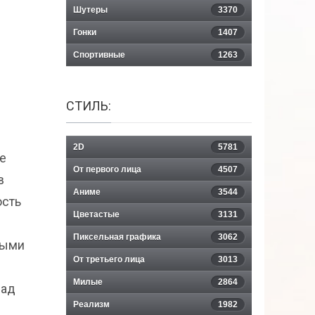
Шутеры
3370
Гонки
1407
Спортивные
1263
СТИЛЬ:
2D
5781
е
От первого лица
4507
в
Аниме
3544
ость
Цветастые
3131
Пиксельная графика
3062
ными
От третьего лица
3013
Милые
2864
над
Реализм
1982