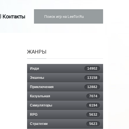
Контакты
ЖАНРЫ
Инди
14902
Экшены
13158
Приключения
12882
Казуальная
7074
Симуляторы
6194
RPG
5632
Стратегии
5623