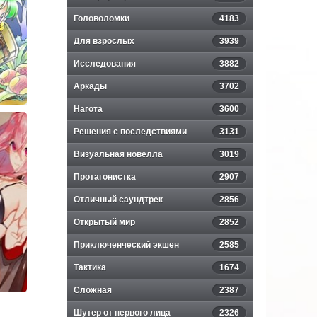
Головоломки
4183
Для взрослых
3939
Исследования
3882
Аркады
3702
Нагота
3600
Решения с последствиями
3131
y:
Визуальная новелла
3019
Протагонистка
2907
r
Отличный саундтрек
2856
Открытый мир
2852
Приключенческий экшен
2585
Тактика
1674
Сложная
2387
Шутер от первого лица
2326