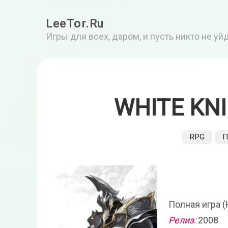
LeeTor.Ru
Игры для всех, даром, и пусть никто не у
WHITE KN
RPG
П
Полная игра (
Релиз:
2008