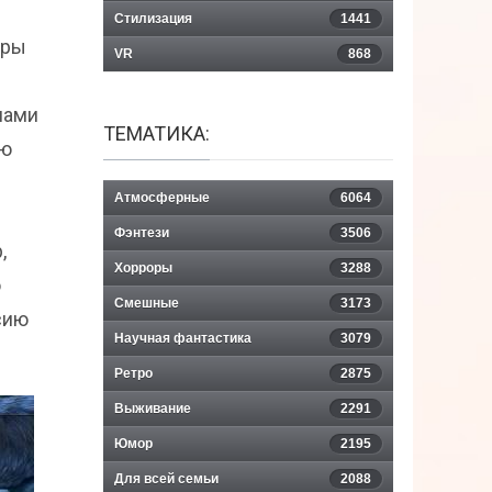
Стилизация
1441
еры
VR
868
нами
ТЕМАТИКА:
ую
Атмосферные
6064
м
Фэнтези
3506
,
Хорроры
3288
ю
Смешные
3173
сию
Научная фантастика
3079
Ретро
2875
Выживание
2291
Юмор
2195
Для всей семьи
2088