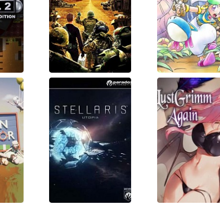
2:
Civilization 4:
Wonder Bo
Beyond the
Asha in
ary
Sword
Monste
n
World