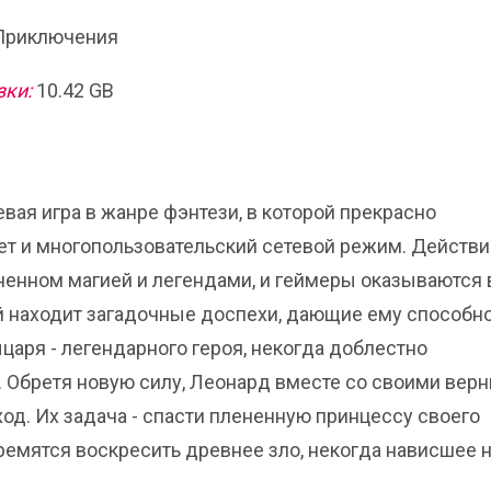
Приключения
зки:
10.42 GB
левая игра в жанре фэнтези, в которой прекрасно
т и многопользовательский сетевой режим. Действи
лненном магией и легендами, и геймеры оказываются 
ый находит загадочные доспехи, дающие ему способн
царя - легендарного героя, некогда доблестно
 Обретя новую силу, Леонард вместе со своими вер
од. Их задача - спасти плененную принцессу своего
тремятся воскресить древнее зло, некогда нависшее 