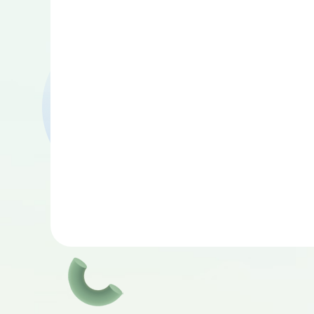
Witch Trainer
Electio
simulat