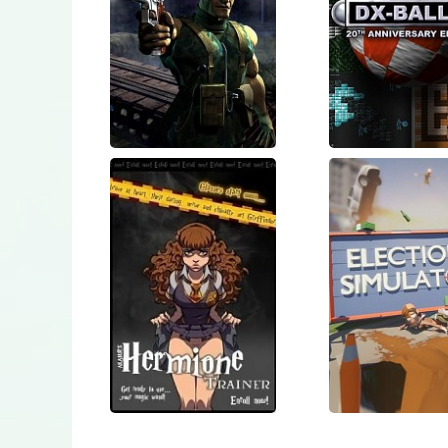
Commandos:
DX-Ball 
Behind
20th
Enemy Lines
Annivers
Editio