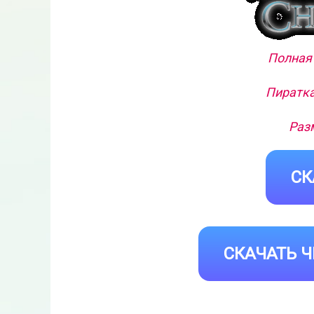
Полная 
Пиратка
Разм
СК
СКАЧАТЬ Ч