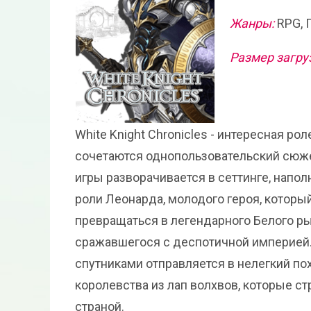
Жанры:
RPG, 
Размер загру
White Knight Chronicles - интересная ро
сочетаются однопользовательский сюже
игры разворачивается в сеттинге, напо
роли Леонарда, молодого героя, котор
превращаться в легендарного Белого ры
сражавшегося с деспотичной империей.
спутниками отправляется в нелегкий пох
королевства из лап волхвов, которые с
страной.