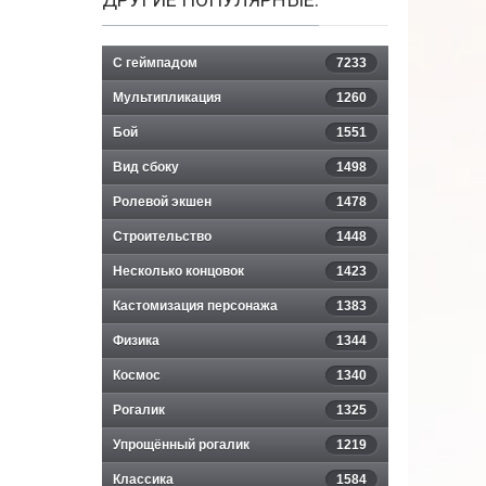
С геймпадом
7233
Мультипликация
1260
Бой
1551
Вид сбоку
1498
Ролевой экшен
1478
Строительство
1448
Несколько концовок
1423
Кастомизация персонажа
1383
Физика
1344
Космос
1340
Рогалик
1325
Упрощённый рогалик
1219
Классика
1584