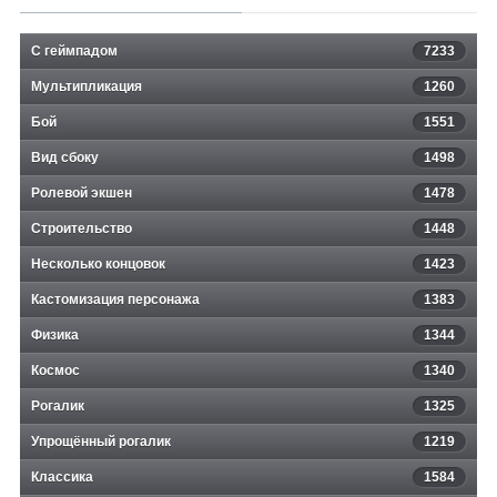
С геймпадом
7233
Мультипликация
1260
Бой
1551
Вид сбоку
1498
Ролевой экшен
1478
Строительство
1448
Несколько концовок
1423
Кастомизация персонажа
1383
Физика
1344
Космос
1340
Рогалик
1325
Упрощённый рогалик
1219
Классика
1584