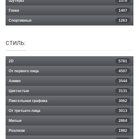
Шутеры
3370
Гонки
1407
Спортивные
1263
СТИЛЬ:
2D
5781
От первого лица
4507
Аниме
3544
Цветастые
3131
Пиксельная графика
3062
От третьего лица
3013
Милые
2864
Реализм
1982