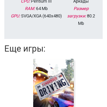
CPU:
Pentium III
Аркады
RAM:
64 Mb
Размер
GPU:
SVGA/XGA (640х480)
загрузки:
80.2
Mb
Еще игры: