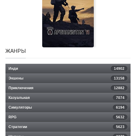
Atari Mania
ЖАНРЫ
Инди
14902
Экшены
13158
Приключения
12882
Казуальная
Afghanistan '11
7074
Симуляторы
6194
RPG
5632
Стратегии
5623