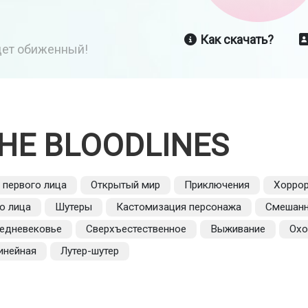
Как скачать?
йдет обиженный!
HE BLOODLINES
 первого лица
Открытый мир
Приключения
Хорро
о лица
Шутеры
Кастомизация персонажа
Смешан
едневековье
Сверхъестественное
Выживание
Охо
инейная
Лутер-шутер