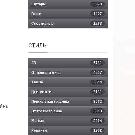
Шутеры
3370
Гонки
1407
Спортивные
1263
СТИЛЬ:
2D
5781
От первого лица
4507
Аниме
3544
Цветастые
3131
Пиксельная графика
3062
ойны
От третьего лица
3013
Милые
2864
Реализм
1982