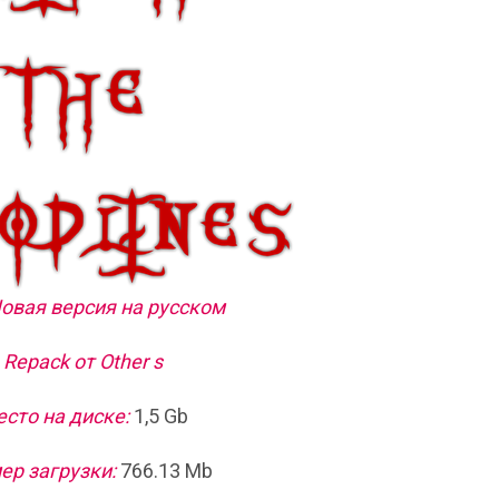
Новая версия на русском
Repack от Other s
сто на диске:
1,5 Gb
ер загрузки:
766.13 Mb