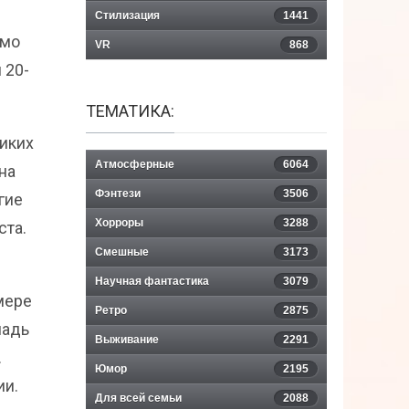
Стилизация
1441
имо
VR
868
 20-
ТЕМАТИКА:
иких
Атмосферные
6064
на
Фэнтези
3506
гие
Хорроры
3288
ста.
Смешные
3173
Научная фантастика
3079
мере
Ретро
2875
шадь
Выживание
2291
.
Юмор
2195
ии.
Для всей семьи
2088