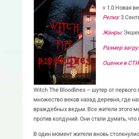
v 1.0 Новая в
Релиз:
3 Сент
Жанры:
Экшен
Размер загру
Оценки в СТ
Witch The Bloodlines – шутер от первого
множество веков назад деревня, где нах
враждебных ведьм. Все жители этого м
против колдуний. Они стали думать, что
В один момент жители вновь столкнули