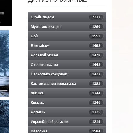
С геймпадом
7233
Мультипликация
1260
Бой
1551
Вид сбоку
1498
Ролевой экшен
1478
Строительство
1448
Несколько концовок
1423
Кастомизация персонажа
1383
Физика
1344
Космос
1340
Рогалик
1325
Упрощённый рогалик
1219
Классика
1584