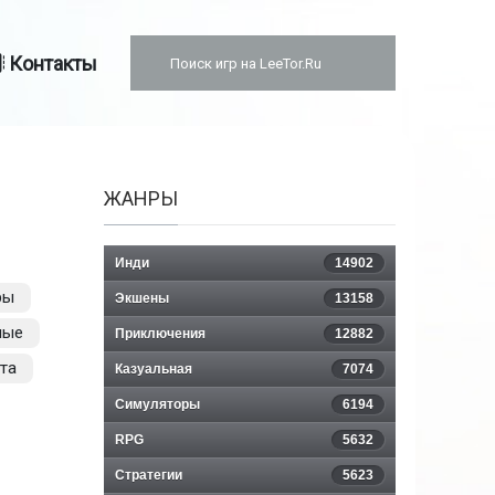
Контакты
ЖАНРЫ
Инди
14902
ры
Экшены
13158
ные
Приключения
12882
та
Казуальная
7074
Симуляторы
6194
RPG
5632
Стратегии
5623