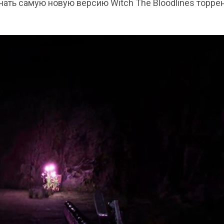
чать самую новую версию Witch The Bloodlines торре