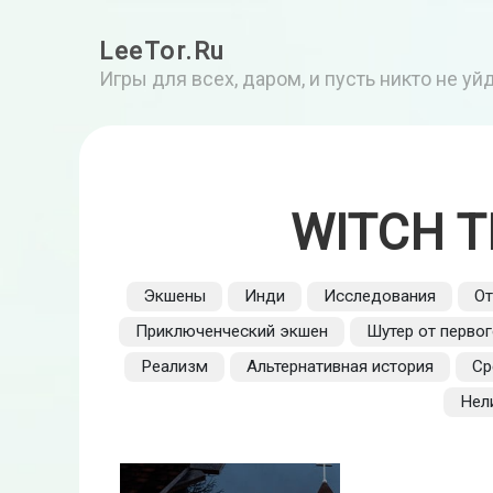
LeeTor.Ru
Игры для всех, даром, и пусть никто не у
WITCH T
Экшены
Инди
Исследования
От
Приключенческий экшен
Шутер от первог
Реализм
Альтернативная история
Ср
Нел