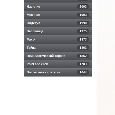
Насилие
2003
Мрачная
1993
Олдскул
1990
Песочница
1975
Мясо
1873
Тайна
1863
Психологический хоррор
1862
Point and click
1703
Пошаговые стратегии
1044