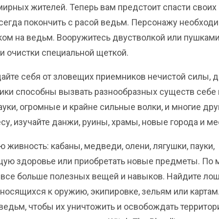
рных жителей. Теперь вам предстоит спасти своих
всегда покончить с расой ведьм. Персонажу необход
иком на ведьм. Вооружитесь двустволкой или пушками
и очистки специальной щеткой.
айте себя от зловещих приемников нечистой силы, д
ники способны вызвать разнообразных существ себе 
ауки, огромные и крайне сильные волки, и многие дру
у, изучайте данжи, руины, храмы, новые города и ме
 живность: кабаны, медведи, олени, лягушки, пауки,
щую здоровье или приобретать новые предметы. По 
 все больше полезных вещей и навыков. Найдите ло
носящихся к оружию, экипировке, зельям или картам
 ведьм, чтобы их уничтожить и освобождать территор