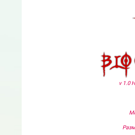
v 1.0 
Ме
Разм