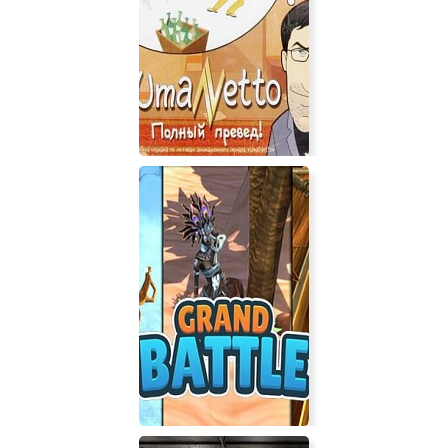
Last of Ass
UmaNetto: Полный превед