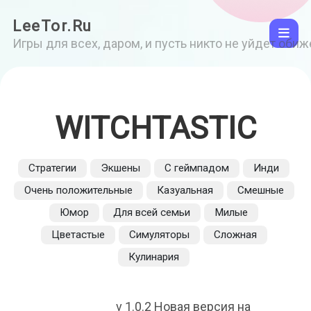
LeeTor.Ru
Игры для всех, даром, и пусть никто не уйдет оби
WITCHTASTIC
Стратегии
Экшены
С геймпадом
Инди
Очень положительные
Казуальная
Смешные
Юмор
Для всей семьи
Милые
Цветастые
Симуляторы
Сложная
Кулинария
v 1.0.2 Новая версия на