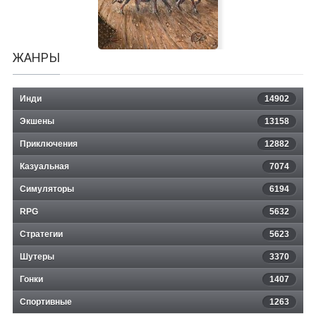
ЖАНРЫ
Инди
14902
Экшены
13158
Приключения
12882
Казуальная
Qvadriga
7074
Симуляторы
6194
RPG
5632
Стратегии
5623
Шутеры
3370
Гонки
1407
Спортивные
1263