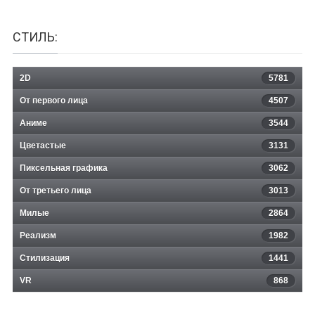
СТИЛЬ:
2D
5781
От первого лица
4507
Аниме
3544
Цветастые
3131
Пиксельная графика
3062
От третьего лица
3013
Милые
2864
Реализм
1982
Стилизация
1441
VR
868