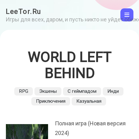
LeeTor.Ru
Игры для всех, даром, и пусть никто не уйдет оби
WORLD LEFT
BEHIND
RPG
Экшены
С геймпадом
Инди
Приключения
Казуальная
Полная игра (Новая версия
2024)