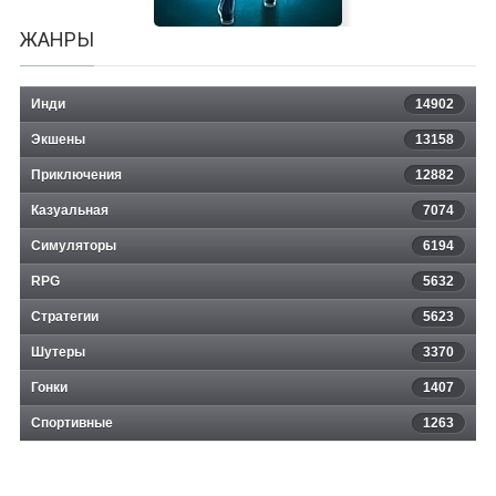
ЖАНРЫ
Инди
14902
Экшены
13158
Приключения
12882
Казуальная
Infinitesimal Point
7074
Симуляторы
6194
RPG
5632
Стратегии
5623
Шутеры
3370
Гонки
1407
Спортивные
1263