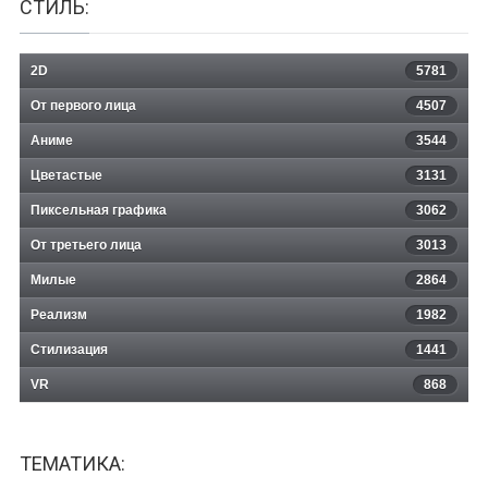
СТИЛЬ:
2D
5781
От первого лица
4507
Аниме
3544
Цветастые
3131
Пиксельная графика
3062
От третьего лица
3013
Милые
2864
Реализм
1982
Стилизация
1441
VR
868
ТЕМАТИКА: