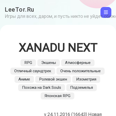
LeeTor.Ru
Игры для всех, даром, и пусть никто не уйдет оби
XANADU NEXT
RPG
Экшены
Атмосферные
Отличный саундтрек
Очень положительные
Аниме
Ролевой экшен
Изометрия
Похожа на Dark Souls
Подземелья
Японская RPG
v 24.11.2016 (16643) Новая