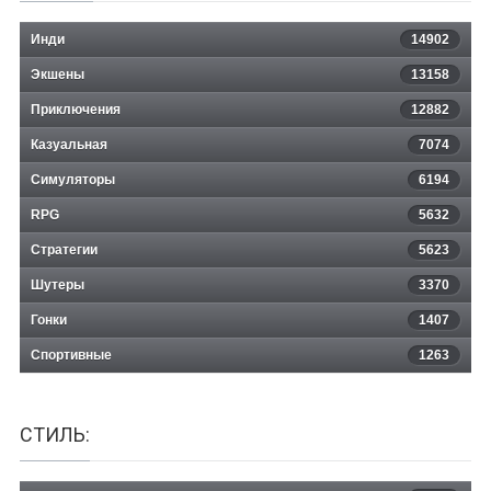
Инди
14902
Экшены
13158
Приключения
12882
Казуальная
Among Trees
7074
Симуляторы
6194
RPG
5632
Стратегии
5623
Шутеры
3370
Гонки
1407
Спортивные
1263
СТИЛЬ: