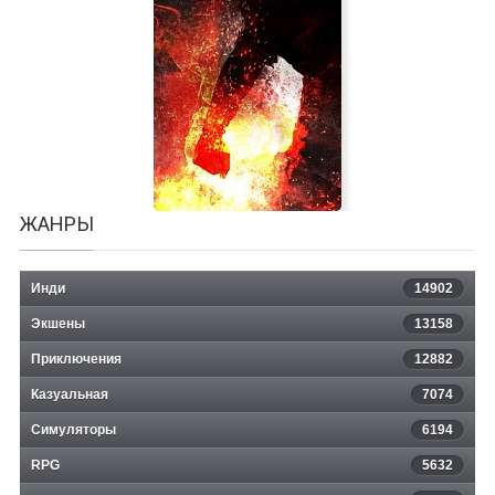
Snuff
ЖАНРЫ
Инди
14902
Экшены
13158
Приключения
12882
Казуальная
Lichdom: Battlemage
7074
Симуляторы
6194
RPG
5632