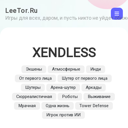
LeeTor.Ru
Игры для всех, даром, и пусть никто не уйдет оби
XENDLESS
Экшены
Атмосферные
Инди
От первого лица
Шутер от первого лица
Шутеры
Арена-шутер
Аркады
Сюрреалистичная
Роботы
Выживание
Мрачная
Одна жизнь
Tower Defense
Игрок против ИИ