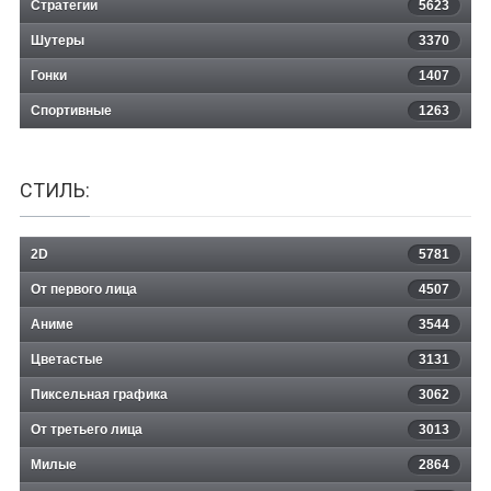
Стратегии
5623
Шутеры
3370
Гонки
1407
Спортивные
1263
СТИЛЬ:
2D
5781
От первого лица
4507
Аниме
3544
Цветастые
3131
Пиксельная графика
3062
От третьего лица
3013
Милые
2864