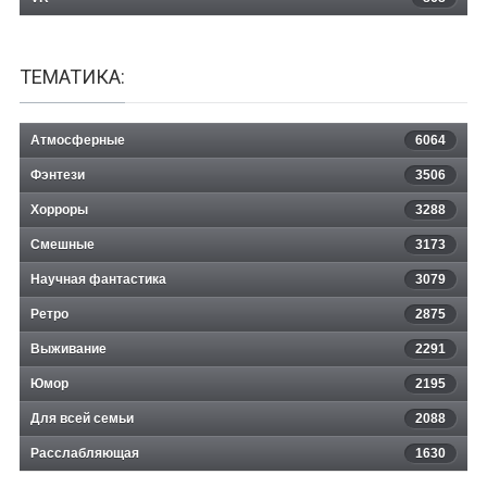
ТЕМАТИКА:
Атмосферные
6064
Фэнтези
3506
Хорроры
3288
Смешные
3173
Научная фантастика
3079
Ретро
2875
Выживание
2291
Юмор
2195
Для всей семьи
2088
Расслабляющая
1630