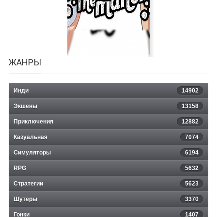
Calturin
ЖАНРЫ
Инди
14902
Экшены
13158
Приключения
12882
Казуальная
BONES' TALES: THE MANOR
7074
Симуляторы
6194
RPG
5632
Стратегии
5623
Шутеры
3370
Гонки
1407