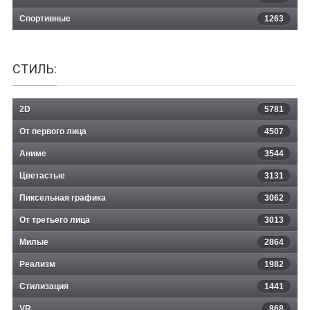
Спортивные
1263
СТИЛЬ:
2D
5781
От первого лица
4507
Аниме
3544
Цветастые
3131
Пиксельная графика
3062
От третьего лица
3013
Милые
2864
Реализм
1982
Стилизация
1441
VR
868