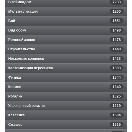
С геймпадом
7233
Мультипликация
1260
Бой
1551
Вид сбоку
1498
Ролевой экшен
1478
Строительство
1448
Несколько концовок
1423
Кастомизация персонажа
1383
Физика
1344
Космос
1340
Рогалик
1325
Упрощённый рогалик
1219
Классика
1584
Слэшер
1215