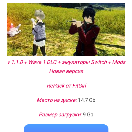
v 1.1.0 + Wave 1 DLC + эмуляторы Switch + Mods
Новая версия
RePack от FitGirl
Место на диске:
14.7 Gb
Размер загрузки:
9 Gb