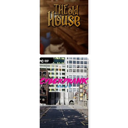
Shadowgrounds: Твари из космоса
The Old House