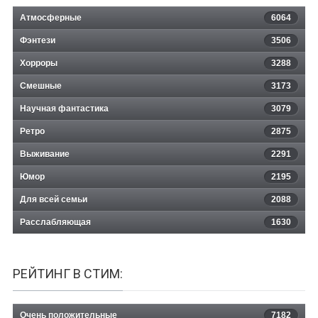
Атмосферные
6064
Фэнтези
3506
Хорроры
3288
Смешные
3173
Научная фантастика
3079
Ретро
2875
Выживание
2291
Юмор
2195
Для всей семьи
2088
Расслабляющая
1630
РЕЙТИНГ В СТИМ:
Очень положительные
7182