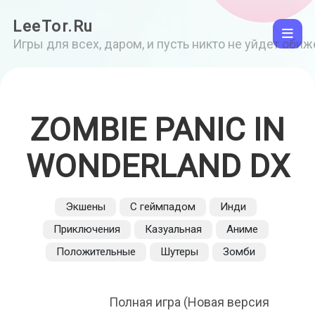
LeeTor.Ru
Игры для всех, даром, и пусть никто не уйдет оби
ZOMBIE PANIC IN
WONDERLAND DX
Экшены
С геймпадом
Инди
Приключения
Казуальная
Аниме
Положительные
Шутеры
Зомби
Полная игра (Новая версия