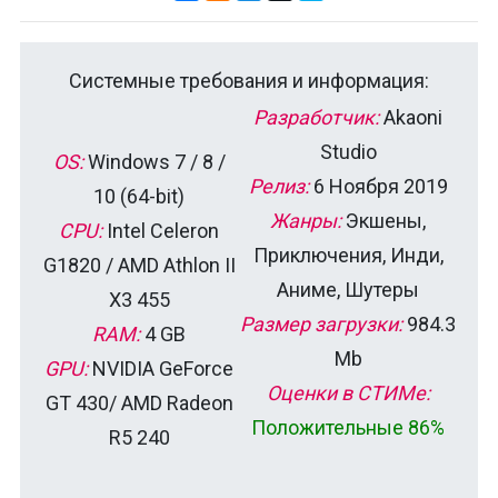
Системные требования и информация:
Разработчик:
Akaoni
Studio
OS:
Windows 7 / 8 /
Релиз:
6 Ноября 2019
10 (64-bit)
Жанры:
Экшены,
CPU:
Intel Celeron
Приключения, Инди,
G1820 / AMD Athlon II
Аниме, Шутеры
X3 455
Размер загрузки:
984.3
RAM:
4 GB
Mb
GPU:
NVIDIA GeForce
Оценки в СТИМе:
GT 430/ AMD Radeon
Положительные 86%
R5 240