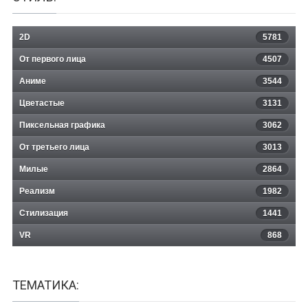
2D
5781
От первого лица
4507
Аниме
3544
Цветастые
3131
Пиксельная графика
3062
От третьего лица
3013
Милые
2864
Реализм
1982
Стилизация
1441
VR
868
ТЕМАТИКА: