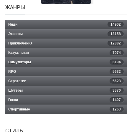
ЖАНРЫ
Инди
14902
Экшены
13158
Приключения
12882
Казуальная
Cyberprank 2069
7074
Симуляторы
6194
RPG
5632
Стратегии
5623
Шутеры
3370
Гонки
1407
Спортивные
1263
СТИЛЬ: