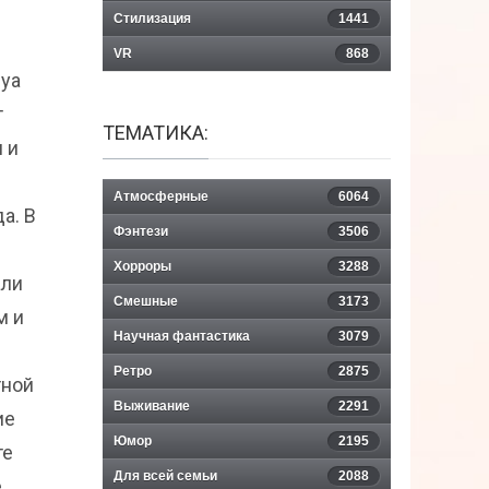
Стилизация
1441
VR
868
суа
т
ТЕМАТИКА:
 и
Атмосферные
6064
а. В
Фэнтези
3506
Хорроры
3288
али
Смешные
3173
м и
Научная фантастика
3079
Ретро
2875
тной
Выживание
2291
ие
Юмор
2195
те
Для всей семьи
2088
e