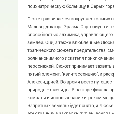
психиатрическую больницу в Серых гора
Сюжет развивается вокруг нескольких 
Мальво, доктора Эразма Сарториуса и г
способностью алхимика, управляющего о
землей. Они, а также влюбленные Люсье
трагического сюжета предательства, сме
роли анонимного искателя приключений 
персонажей. Сюжет принимает захватыва
пятый элемент, "квинтэссенцию", и ра
Александрией. Во время всего путешест
природе Немезиды. В разгаре финала п
комнаты и использование игроком мощн
Запретных земель будет снято, и Люсьен
эту страницу в закладки, тут, вы всегд