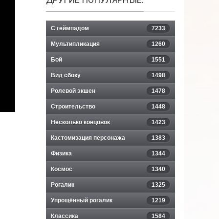
С геймпадом
7233
Мультипликация
1260
Бой
1551
Вид сбоку
1498
Ролевой экшен
1478
Строительство
1448
Несколько концовок
1423
Кастомизация персонажа
1383
Физика
1344
Космос
1340
Рогалик
1325
Упрощённый рогалик
1219
Классика
1584