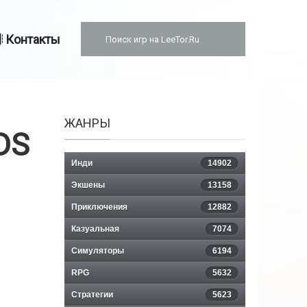
Контакты
ЖАНРЫ
DS
Инди
14902
Экшены
13158
Приключения
12882
Казуальная
7074
Симуляторы
6194
RPG
5632
Стратегии
5623