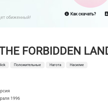
Как скачать?
йдет обиженный!
 THE FORBIDDEN LAN
lick
Положительные
Нагота
Насилие
ерсия
раля 1996