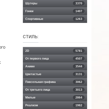
Шутеры
3370
Гонки
1407
Спортивные
1263
СТИЛЬ:
ого
2D
5781
От первого лица
4507
к
Аниме
3544
Цветастые
3131
Пиксельная графика
3062
От третьего лица
3013
Милые
2864
Реализм
1982