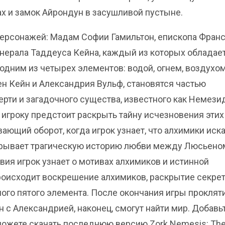
х и замок Айрондун в засушливой пустыне.
персонажей: Мадам Софии Гамильтон, епископа Фран
енерала Таддеуса Кейна, каждый из которых обладае
дним из четырех элементов: водой, огнем, воздухом
н Кейн и Александрия Вульф, становятся частью
рти и загадочного существа, известного как Немезид
игроку предстоит раскрыть тайну исчезновения этих
ющий оборот, когда игрок узнает, что алхимики иск
скрывает трагическую историю любви между Люсьено
вия игрок узнает о мотивах алхимиков и истинной
роисходит воскрешение алхимиков, раскрытие секре
ого пятого элемента. После окончания игры проклят
 с Александрией, наконец, смогут найти мир. Добавь
а можете скачать последнюю версию Zork Nemesis: Th