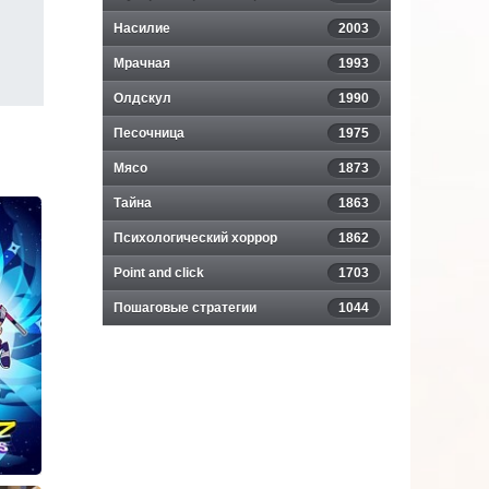
Насилие
2003
Мрачная
1993
Олдскул
1990
Песочница
1975
Мясо
1873
Тайна
1863
Психологический хоррор
1862
Point and click
1703
Пошаговые стратегии
1044