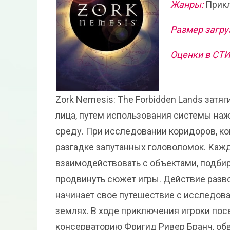
Жанры:
Прик
Размер загру
Оценки в СТ
Zork Nemesis: The Forbidden Lands затя
лица, путем использования системы наж
среду. При исследовании коридоров, ко
разгадке запутанных головоломок. Каж
взаимодействовать с объектами, подбир
продвинуть сюжет игры. Действие разво
начинает свое путешествие с исследов
землях. В ходе приключения игроки по
консерваторию Фригид Ривер Бранч, о