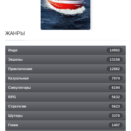
Breaking Gates
ЖАНРЫ
Инди
14902
Экшены
13158
Приключения
12882
Казуальная
Fishing: Barents Sea
7074
Симуляторы
6194
RPG
5632
Стратегии
5623
Шутеры
3370
Гонки
1407