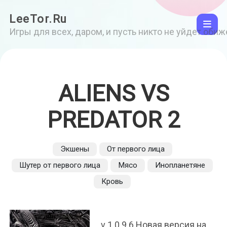
LeeTor.Ru
Игры для всех, даром, и пусть никто не уйдет оби
ALIENS VS
PREDATOR 2
Экшены
От первого лица
Шутер от первого лица
Мясо
Инопланетяне
Кровь
v 1.0.9.6 Новая версия на