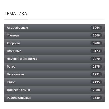
ТЕМАТИКА:
Атмосферные
6064
Фэнтези
3506
Хорроры
3288
Смешные
3173
Научная фантастика
3079
Ретро
2875
Выживание
2291
Юмор
2195
Для всей семьи
2088
Расслабляющая
1630