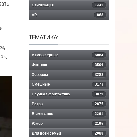
жать
Стилизация
1441
VR
868
и
ТЕМАТИКА:
е,
Атмосферные
6064
сь,
Фэнтези
3506
Хорроры
3288
Смешные
3173
Научная фантастика
3079
Ретро
2875
Выживание
2291
Юмор
2195
Для всей семьи
2088