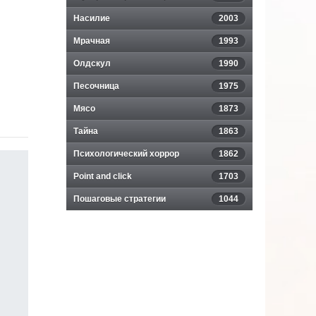
Насилие
2003
Мрачная
1993
Олдскул
1990
Песочница
1975
Мясо
1873
Тайна
1863
Психологический хоррор
1862
Point and click
1703
Пошаговые стратегии
1044