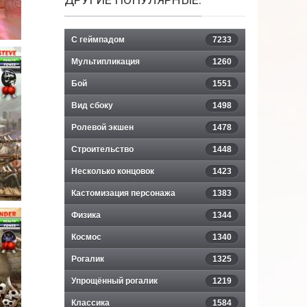
С геймпадом
7233
Мультипликация
1260
Бой
1551
Вид сбоку
1498
Ролевой экшен
1478
Строительство
1448
Несколько концовок
1423
Кастомизация персонажа
1383
Физика
1344
Космос
1340
Рогалик
1325
Упрощённый рогалик
1219
Классика
1584