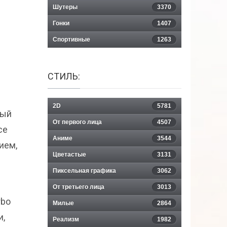
Шутеры
3370
Гонки
1407
Спортивные
1263
СТИЛЬ:
2D
5781
дый
От первого лица
4507
се
Аниме
3544
ием,
Цветастые
3131
Пиксельная графика
3062
От третьего лица
3013
rbo
Милые
2864
и,
Реализм
1982