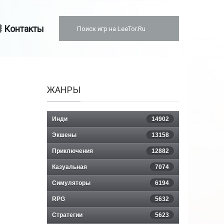
Контакты
ЖАНРЫ
Инди
14902
Экшены
13158
Приключения
12882
Казуальная
7074
Симуляторы
6194
RPG
5632
Стратегии
5623