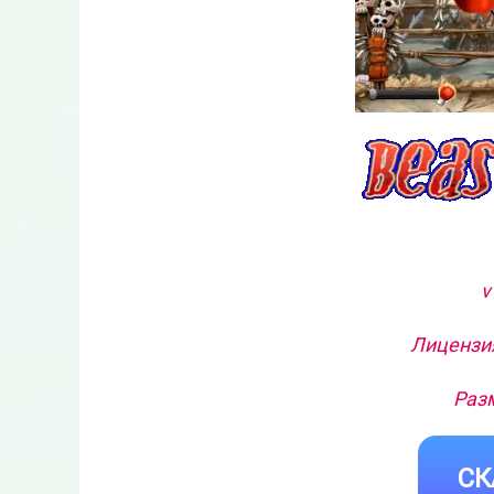
v
Лицензия
Разм
СК