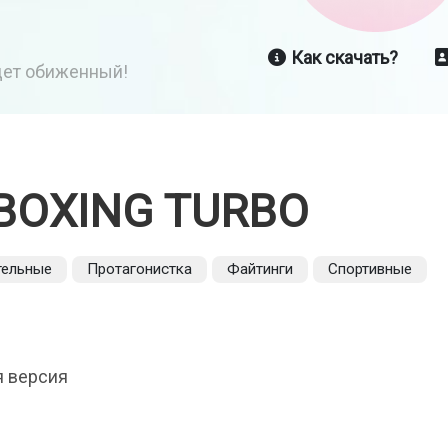
Как скачать?
йдет обиженный!
BOXING TURBO
тельные
Протагонистка
Файтинги
Спортивные
я версия