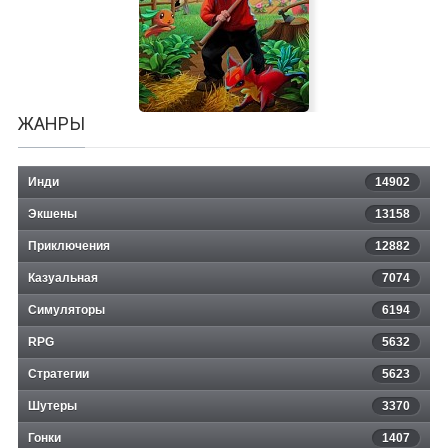
Burger Shop 2
ЖАНРЫ
Инди
14902
Экшены
13158
Приключения
12882
Казуальная
Monster Harvest
7074
Симуляторы
6194
RPG
5632
Стратегии
5623
Шутеры
3370
Гонки
1407