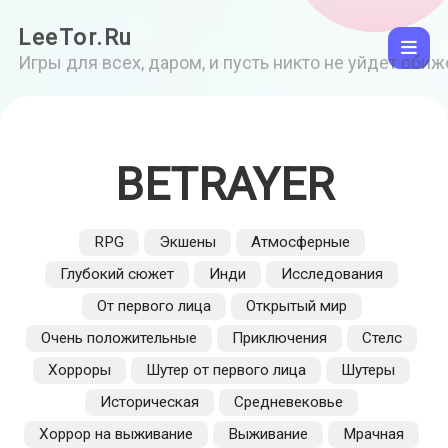
LeeTor.Ru
Игры для всех, даром, и пусть никто не уйдет оби
BETRAYER
RPG
Экшены
Атмосферные
Глубокий сюжет
Инди
Исследования
От первого лица
Открытый мир
Очень положительные
Приключения
Стелс
Хорроры
Шутер от первого лица
Шутеры
Историческая
Средневековье
Хоррор на выживание
Выживание
Мрачная