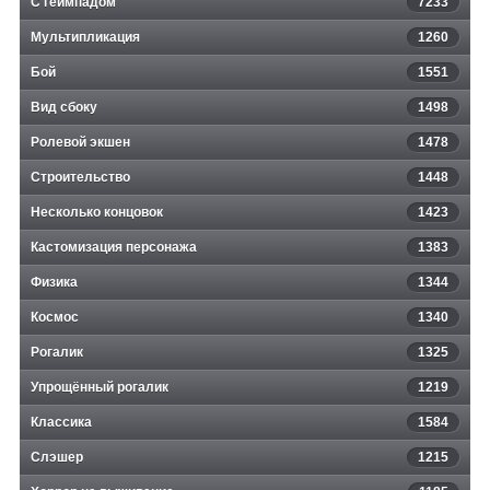
С геймпадом
7233
Мультипликация
1260
Бой
1551
Вид сбоку
1498
Ролевой экшен
1478
Строительство
1448
Несколько концовок
1423
Кастомизация персонажа
1383
Физика
1344
Космос
1340
Рогалик
1325
Упрощённый рогалик
1219
Классика
1584
Слэшер
1215