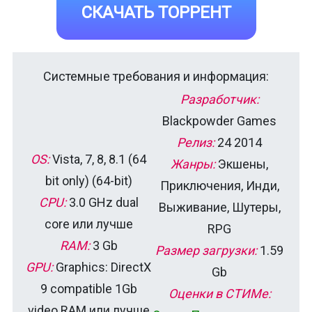
СКАЧАТЬ ТОРРЕНТ
Системные требования и информация:
Разработчик:
Blackpowder Games
Релиз:
24 2014
OS:
Vista, 7, 8, 8.1 (64
Жанры:
Экшены,
bit only) (64-bit)
Приключения, Инди,
CPU:
3.0 GHz dual
Выживание, Шутеры,
core или лучше
RPG
RAM:
3 Gb
Размер загрузки:
1.59
GPU:
Graphics: DirectX
Gb
9 compatible 1Gb
Оценки в СТИМе:
video RAM или лучше