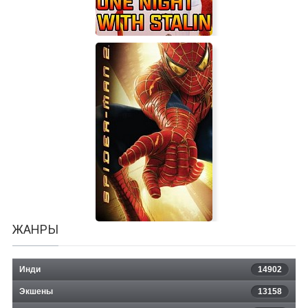
One Night With Stalin
ЖАНРЫ
Инди
14902
Экшены
13158