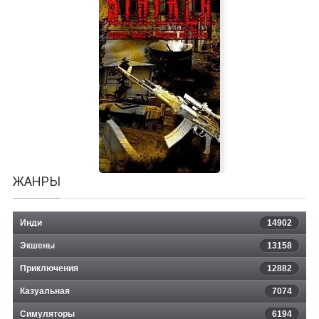
My Singing Monsters Playground
ЖАНРЫ
Инди
14902
Экшены
13158
Сталкер Вариант Омега 2.
Приключения
12882
Казуальная
Холодное лето 2014-го
7074
Симуляторы
6194