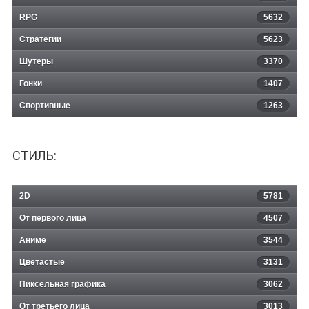
RPG
5632
Стратегии
5623
Шутеры
3370
Гонки
1407
Спортивные
1263
СТИЛЬ:
2D
5781
От первого лица
4507
Аниме
3544
Цветастые
3131
Пиксельная графика
3062
От третьего лица
3013