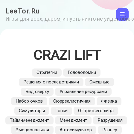
LeeTor.Ru
Игры для всех, даром, и пусть никто не уйдет оби
CRAZI LIFT
Стратегии
Головоломки
Решения с последствиями
Смешные
Вид сверху
Управление ресурсами
Набор очков
Сюрреалистичная
Физика
Симуляторы
Гонки
От третьего лица
Тайм-менеджмент
Менеджмент
Разрушения
Эмоциональная
Автосимулятор
Раннер