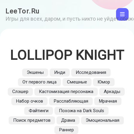
LeeTor.Ru
Игры для всех, даром, и пусть никто не уйдет оби
LOLLIPOP KNIGHT
Экшены
Инди
Исследования
От первого лица
Смешные
Юмор
Слэшер
Кастомизация персонажа
Аркады
Набор очков
Расслабляющая
Мрачная
Файтинги
Похожа на Dark Souls
Поиск предметов
Драма
Эмоциональная
Раннер