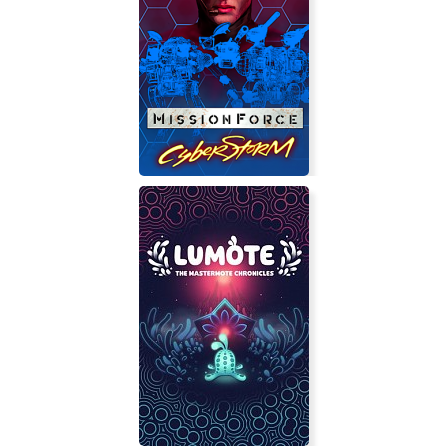
WAT?
MissionForce: CyberStorm