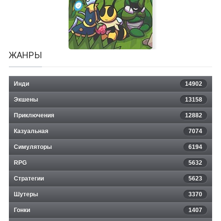
Halluci-Sabbat of Koishi
ЖАНРЫ
Инди
14902
Экшены
13158
Приключения
12882
Казуальная
Bug Fables: The Everlasting Sapling
7074
Симуляторы
6194
RPG
5632
Стратегии
5623
Шутеры
3370
Гонки
1407