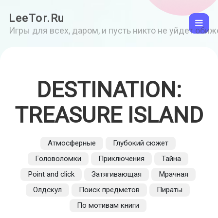
LeeTor.Ru
Игры для всех, даром, и пусть никто не уйдет оби
DESTINATION:
TREASURE ISLAND
Атмосферные
Глубокий сюжет
Головоломки
Приключения
Тайна
Point and click
Затягивающая
Мрачная
Олдскул
Поиск предметов
Пираты
По мотивам книги