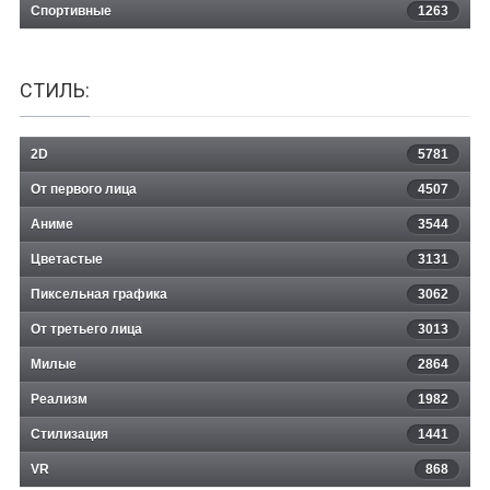
Спортивные
1263
СТИЛЬ:
2D
5781
От первого лица
4507
Аниме
3544
Цветастые
3131
Пиксельная графика
3062
От третьего лица
3013
Милые
2864
Реализм
1982
Стилизация
1441
VR
868