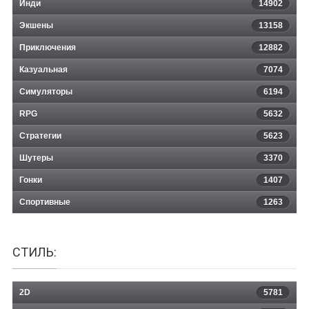
Инди
14902
Экшены
13158
Приключения
12882
Казуальная
Void: Dementia
7074
Симуляторы
6194
RPG
5632
Стратегии
5623
Шутеры
3370
Гонки
1407
Спортивные
1263
СТИЛЬ:
2D
5781