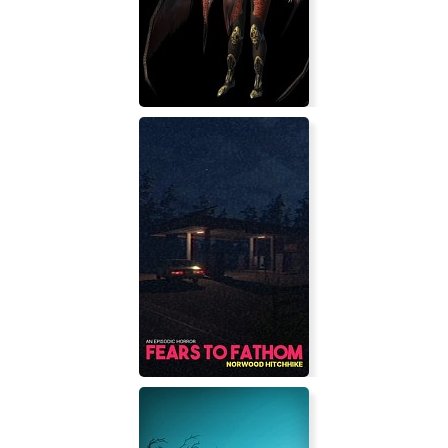
Prey - Mooncrash
Get Over Blood