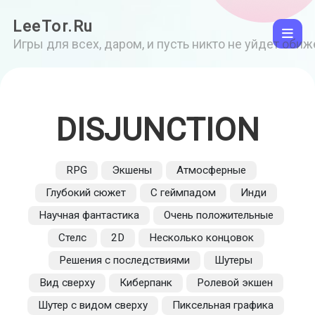
LeeTor.Ru
Игры для всех, даром, и пусть никто не уйдет оби
DISJUNCTION
RPG
Экшены
Атмосферные
Глубокий сюжет
С геймпадом
Инди
Научная фантастика
Очень положительные
Стелс
2D
Несколько концовок
Решения с последствиями
Шутеры
Вид сверху
Киберпанк
Ролевой экшен
Шутер с видом сверху
Пиксельная графика