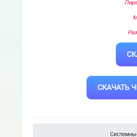
Пира
М
Раз
СК
СКАЧАТЬ Ч
Системные