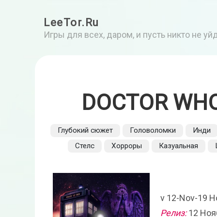
LeeTor.Ru
Игры для всех, даром, и пусть никто не у
DOCTOR WHO:
Глубокий сюжет
Головоломки
Инди
Стелс
Хорроры
Казуальная
v 12-Nov-19 Н
Релиз:
12 Ноя