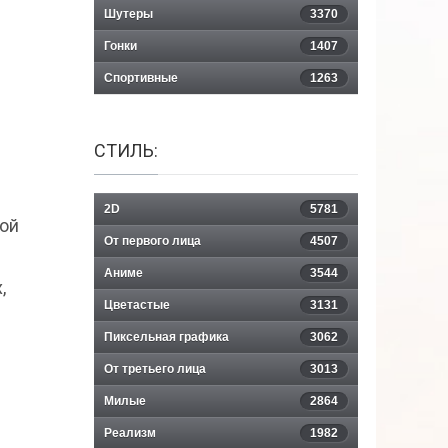
Шутеры
3370
Гонки
1407
Спортивные
1263
СТИЛЬ:
2D
5781
ной
От первого лица
4507
Аниме
3544
,
Цветастые
3131
Пиксельная графика
3062
От третьего лица
3013
Милые
2864
Реализм
1982