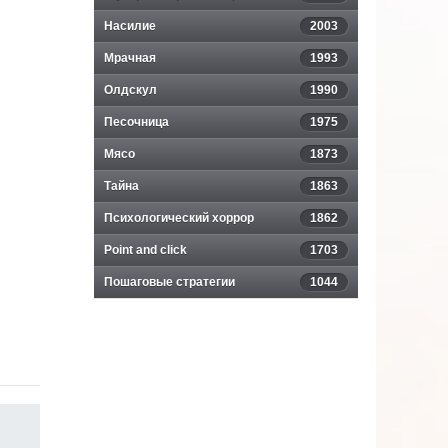
Насилие
2003
Мрачная
1993
Олдскул
1990
Песочница
1975
Мясо
1873
Тайна
1863
Психологический хоррор
1862
Point and click
1703
Пошаговые стратегии
1044