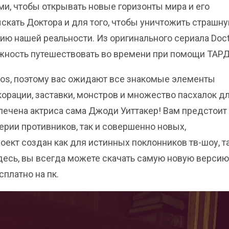
и, чтобы открывать новые горизонты мира и его
ыскать Доктора и для того, чтобы уничтожить страшн
рию нашей реальности. Из оригинального сериала Doc
ожность путешествовать во времени при помощи ТАР
ios, поэтому вас ожидают все знакомые элементы
корации, заставки, монстров и множество пасхалок д
лечена актриса сама Джоди Уиттакер! Вам предстоит
ерии противников, так и совершенно новых,
ект создан как для истинных поклонников тв-шоу, та
десь, вы всегда можете скачать самую новую версию
сплатно на пк.