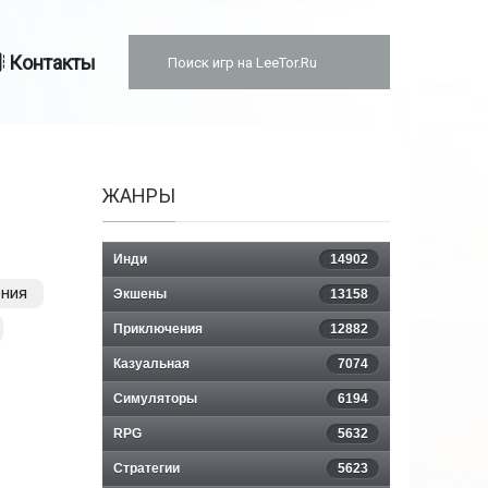
Контакты
ЖАНРЫ
Инди
14902
ния
Экшены
13158
Приключения
12882
Казуальная
7074
Симуляторы
6194
RPG
5632
Стратегии
5623