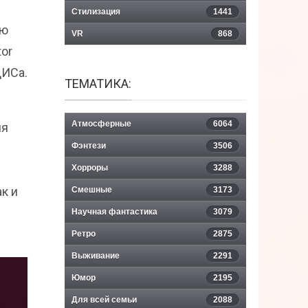
Стилизация
1441
ую
VR
868
tor
ДИСа.
ТЕМАТИКА:
Атмосферные
6064
ля
Фэнтези
3506
Хорроры
3288
к и
Смешные
3173
Научная фантастика
3079
Ретро
2875
Выживание
2291
Юмор
2195
Для всей семьи
2088