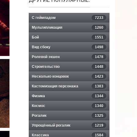
С геймпадом
7233
Мультипликация
1260
Бой
1551
Вид сбоку
1498
Ролевой экшен
1478
Строительство
1448
Несколько концовок
1423
Кастомизация персонажа
1383
Физика
1344
Космос
1340
Рогалик
1325
Упрощённый рогалик
1219
Классика
1584