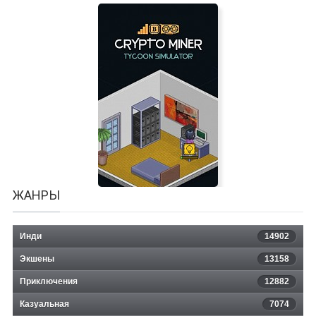
Trespasser: The Lost World -
Jurassic Park
ЖАНРЫ
Инди
14902
Экшены
13158
Приключения
12882
Казуальная
Crypto Miner Tycoon Simulator
7074