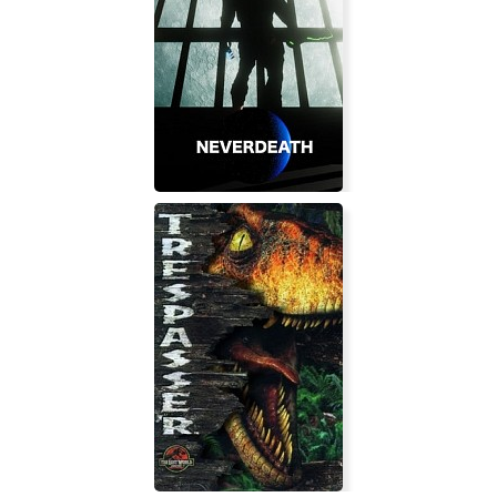
Dad Quest
NeverDeath