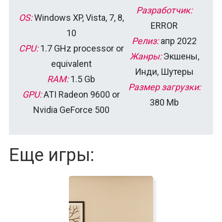
Разработчик:
OS:
Windows XP, Vista, 7, 8,
ERROR
10
Релиз:
апр 2022
CPU:
1.7 GHz processor or
Жанры:
Экшены,
equivalent
Инди, Шутеры
RAM:
1.5 Gb
Размер загрузки:
GPU:
ATI Radeon 9600 or
380 Mb
Nvidia GeForce 500
Еще игры: