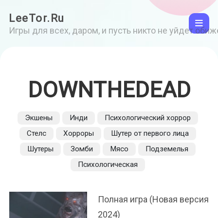
LeeTor.Ru
Игры для всех, даром, и пусть никто не уйдет оби
DOWNTHEDEAD
Экшены
Инди
Психологический хоррор
Стелс
Хорроры
Шутер от первого лица
Шутеры
Зомби
Мясо
Подземелья
Психологическая
Полная игра (Новая версия
2024)