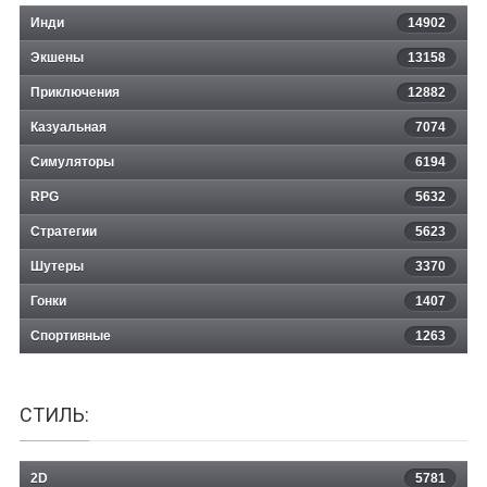
Инди
14902
Экшены
13158
Приключения
12882
Казуальная
John Christian
7074
Симуляторы
6194
RPG
5632
Стратегии
5623
Шутеры
3370
Гонки
1407
Спортивные
1263
СТИЛЬ:
2D
5781