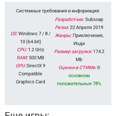
Системные требования и информация:
Разработчик:
Subsoap
Релиз:
22 Апреля 2019
OS:
Windows 7 / 8 /
Жанры:
Приключения,
10 (64-bit)
Инди
CPU:
1.2 GHz
Размер загрузки:
174.2
RAM:
500 MB
Mb
GPU:
DirectX 9
Оценки в СТИМе:
В
Compatible
основном
Graphics Card
положительные 78%
Еще игры: