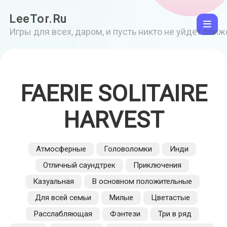
LeeTor.Ru
Игры для всех, даром, и пусть никто не уйдет оби
FAERIE SOLITAIRE
HARVEST
Атмосферные
Головоломки
Инди
Отличный саундтрек
Приключения
Казуальная
В основном положительные
Для всей семьи
Милые
Цветастые
Расслабляющая
Фэнтези
Три в ряд