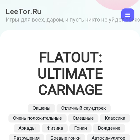
LeeTor.Ru
Игры для всех, даром, и пусть никто не уйдет оби
FLATOUT:
ULTIMATE
CARNAGE
Экшены
Отличный саундтрек
Очень положительные
Смешные
Классика
Аркады
Физика
Гонки
Вождение
Разрушения
Боевые гонки
Автосимулятор