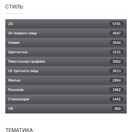
СТИЛЬ:
2D
5781
От первого лица
4507
Аниме
3544
Цветастые
3131
Пиксельная графика
3062
От третьего лица
3013
Милые
2864
Реализм
1982
Стилизация
1441
VR
868
ТЕМАТИКА: