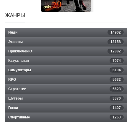
ЖАНРЫ
Инди
14902
Экшены
13158
Приключения
12882
Казуальная
Code:29
7074
Симуляторы
6194
RPG
5632
Стратегии
5623
Шутеры
3370
Гонки
1407
Спортивные
1263