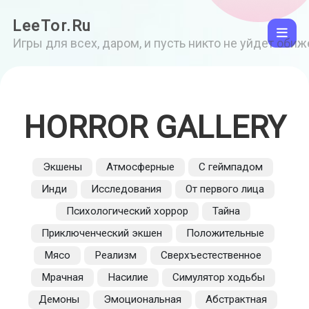
LeeTor.Ru
Игры для всех, даром, и пусть никто не уйдет оби
HORROR GALLERY
Экшены
Атмосферные
С геймпадом
Инди
Исследования
От первого лица
Психологический хоррор
Тайна
Приключенческий экшен
Положительные
Мясо
Реализм
Сверхъестественное
Мрачная
Насилие
Симулятор ходьбы
Демоны
Эмоциональная
Абстрактная