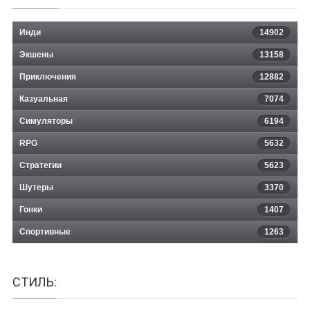
Инди
14902
Экшены
13158
Приключения
12882
Казуальная
Endling
7074
Симуляторы
6194
RPG
5632
Стратегии
5623
Шутеры
3370
Гонки
1407
Спортивные
1263
СТИЛЬ: