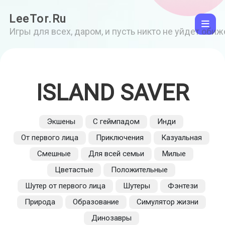
LeeTor.Ru
Игры для всех, даром, и пусть никто не уйдет оби
ISLAND SAVER
Экшены
С геймпадом
Инди
От первого лица
Приключения
Казуальная
Смешные
Для всей семьи
Милые
Цветастые
Положительные
Шутер от первого лица
Шутеры
Фэнтези
Природа
Образование
Симулятор жизни
Динозавры