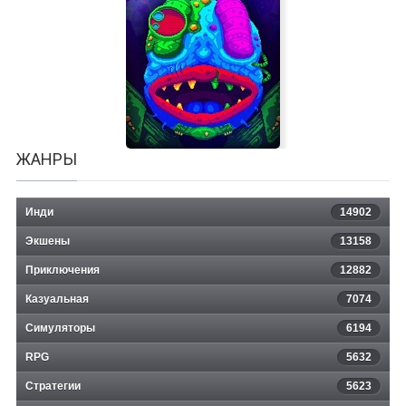
Metal Mind
ЖАНРЫ
Инди
14902
Экшены
13158
Приключения
12882
Казуальная
Straimium Immortaly
7074
Симуляторы
6194
RPG
5632
Стратегии
5623