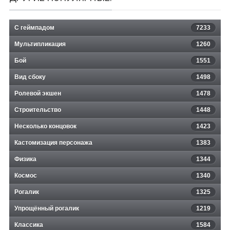
С геймпадом
7233
Мультипликация
1260
Бой
1551
Вид сбоку
1498
Ролевой экшен
1478
Строительство
1448
Несколько концовок
1423
Кастомизация персонажа
1383
Физика
1344
Космос
1340
Рогалик
1325
Упрощённый рогалик
1219
Классика
1584