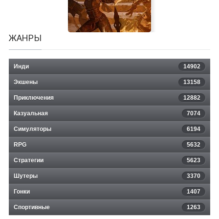
ЖАНРЫ
Инди
14902
Экшены
13158
Приключения
12882
Казуальная
Archaelund
7074
Симуляторы
6194
RPG
5632
Стратегии
5623
Шутеры
3370
Гонки
1407
Спортивные
1263