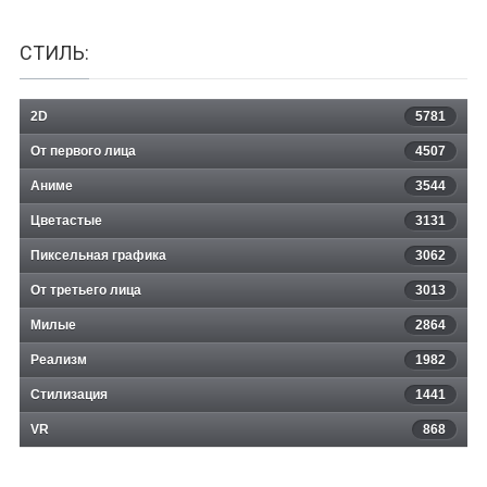
СТИЛЬ:
2D
5781
От первого лица
4507
Аниме
3544
Цветастые
3131
Пиксельная графика
3062
От третьего лица
3013
Милые
2864
Реализм
1982
Стилизация
1441
VR
868