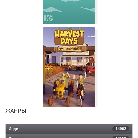
Puzzle Pelago - A Drag and Drop
Economy
ЖАНРЫ
Инди
14902