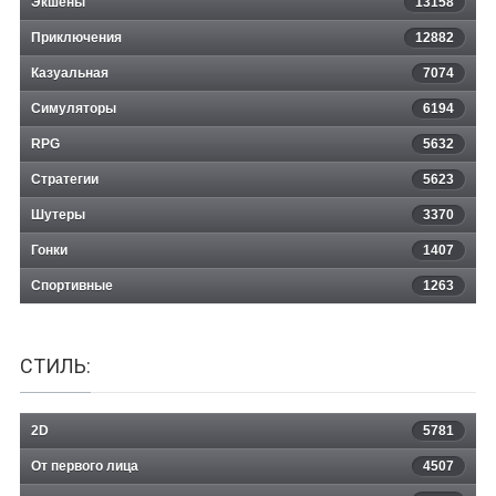
Экшены
13158
Приключения
12882
Казуальная
Harvest Days: My Dream Farm
7074
Симуляторы
6194
RPG
5632
Стратегии
5623
Шутеры
3370
Гонки
1407
Спортивные
1263
СТИЛЬ:
2D
5781
От первого лица
4507