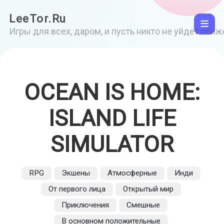
LeeTor.Ru
Игры для всех, даром, и пусть никто не уйдет оби
OCEAN IS HOME:
ISLAND LIFE
SIMULATOR
RPG
Экшены
Атмосферные
Инди
От первого лица
Открытый мир
Приключения
Смешные
В основном положительные