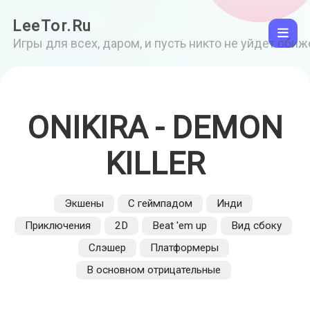
LeeTor.Ru
Игры для всех, даром, и пусть никто не уйдет оби
ONIKIRA - DEMON
KILLER
Экшены
С геймпадом
Инди
Приключения
2D
Beat 'em up
Вид сбоку
Слэшер
Платформеры
В основном отрицательные