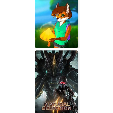
Kazoku Keikaku
FoxTail