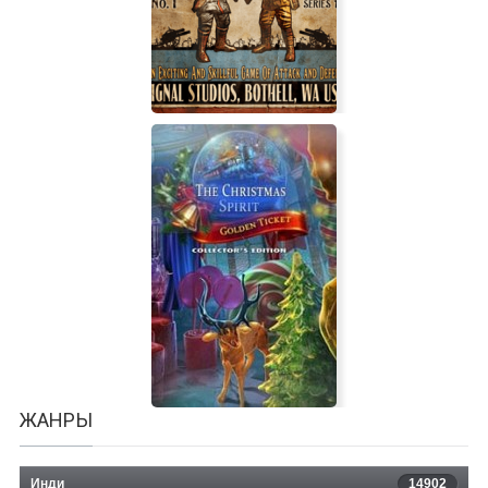
Akimbo: Kung-Fu Hero
Toy Soldiers
ЖАНРЫ
Инди
14902