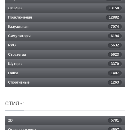
Экшены
13158
The Christmas Spirit 5: Golden
Приключения
12882
Казуальная
Ticket
7074
Симуляторы
6194
RPG
5632
Стратегии
5623
Шутеры
3370
Гонки
1407
Спортивные
1263
СТИЛЬ:
2D
5781
От первого лица
4507