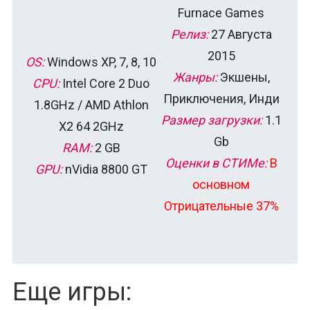
Furnace Games
Релиз:
27 Августа
2015
OS:
Windows XP, 7, 8, 10
Жанры:
Экшены,
CPU:
Intel Core 2 Duo
Приключения, Инди
1.8GHz / AMD Athlon
Размер загрузки:
1.1
X2 64 2GHz
Gb
RAM:
2 GB
Оценки в СТИМе:
В
GPU:
nVidia 8800 GT
основном
Отрицательные 37%
Еще игры: