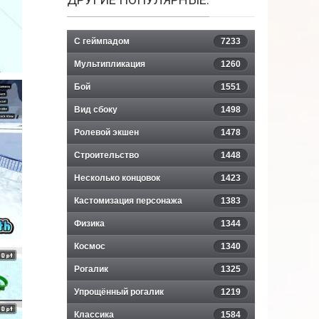
С геймпадом
7233
Мультипликация
1260
Бой
1551
Вид сбоку
1498
Ролевой экшен
1478
Строительство
1448
Несколько концовок
1423
Кастомизация персонажа
1383
Физика
1344
Космос
1340
Рогалик
1325
Упрощённый рогалик
1219
Классика
1584