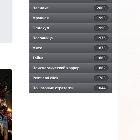
Насилие
2003
Мрачная
1993
Олдскул
1990
Песочница
1975
Мясо
1873
Тайна
1863
Психологический хоррор
1862
Point and click
1703
Пошаговые стратегии
1044