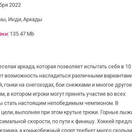
бря 2022
ы, Инди, Аркады
зки:
135.47 Mb
 веселая аркада, которая позволяет испытать себя в 10
ает возможность насладиться различными вариантам
й, гонки на снегоходах, бои снежками и многое другое
, в котором игроки могут принять участие во всех
бы стать настоящим непобедимым чемпионом. В
 цели, выполняя при этом крутые трюки. Горные лыж
имальной скорости, по пути к финишу. Хоккей предл
единка, а конькобежный спорт требует много скользи