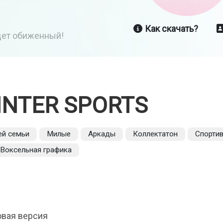
Как скачать?
йдет обиженный!
INTER SPORTS
ей семьи
Милые
Аркады
Коллектатон
Спорти
Воксельная графика
овая версия