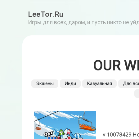
LeeTor.Ru
Игры для всех, даром, и пусть никто не у
OUR W
Экшены
Инди
Казуальная
Для вс
v 10078429 Н