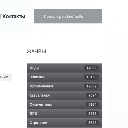
Контакты
ЖАНРЫ
Инди
14902
вные
Экшены
13158
Приключения
12882
Казуальная
7074
Симуляторы
6194
RPG
5632
Стратегии
5623