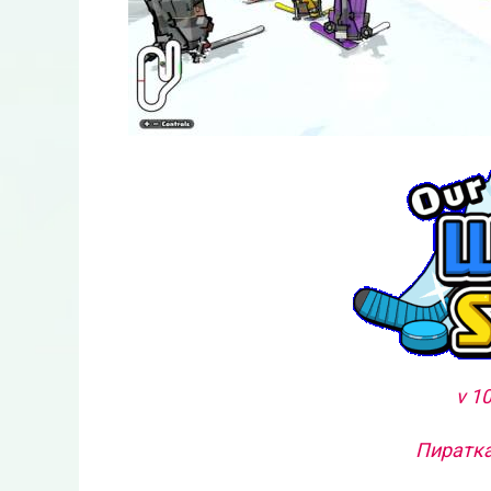
v 1
Пиратка