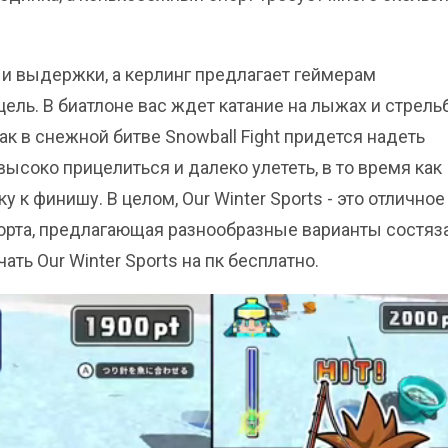
и выдержки, а керлинг предлагает геймерам
ель. В биатлоне вас ждет катание на лыжах и стрельб
ак в снежной битве Snowball Fight придется надеть
ысоко прицелиться и далеко улететь, в то время как
 к финишу. В целом, Our Winter Sports - это отличное
орта, предлагающая разнообразные варианты состяз
ать Our Winter Sports на пк бесплатно.