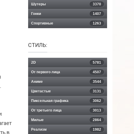
Шутеры
3370
Гонки
1407
Спортивные
1263
СТИЛЬ:
2D
5781
От первого лица
4507
и
Аниме
3544
.
Цветастые
3131
Пиксельная графика
3062
От третьего лица
3013
и
Милые
2864
агает
Реализм
1982
ть в