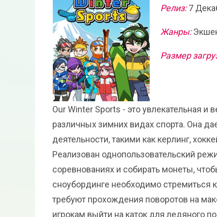
Релиз:
7 Дека
Жанры:
Экшен
Размер загру
Our Winter Sports - это увлекательная и
различных зимних видах спорта. Она д
деятельности, такими как керлинг, хокке
Реализован однопользовательский режим
соревнованиях и собирать монеты, что
сноубординге необходимо стремиться к
требуют прохождения поворотов на макс
игрокам выйти на каток для ледяного по