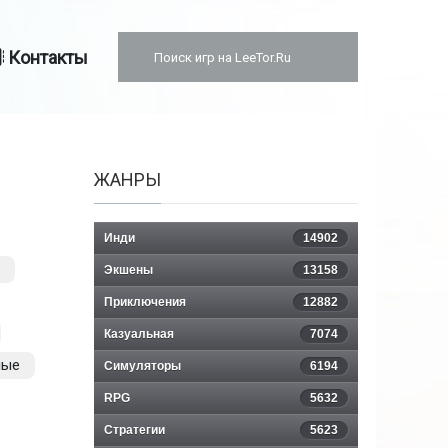
Контакты
ЖАНРЫ
Инди
14902
Экшены
13158
Приключения
12882
Казуальная
7074
ные
Симуляторы
6194
RPG
5632
Стратегии
5623