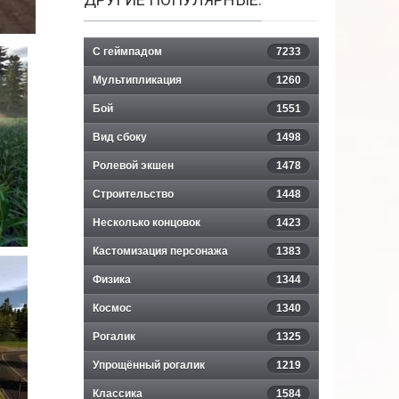
С геймпадом
7233
Мультипликация
1260
Бой
1551
Вид сбоку
1498
Ролевой экшен
1478
Строительство
1448
Несколько концовок
1423
Кастомизация персонажа
1383
Физика
1344
Космос
1340
Рогалик
1325
Упрощённый рогалик
1219
Классика
1584