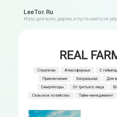
LeeTor.Ru
Игры для всех, даром, и пусть никто не у
REAL FAR
Стратегии
Атмосферные
С геймп
Приключения
Казуальная
Для в
Симуляторы
От третьего лица
В
Сельское хозяйство
Тайм-менеджмент