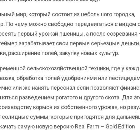
льный мир, который состоит из небольшого городка,
зер. По нему можно свободно передвигаться с видом 
осеять первый урожай пшеницы, а после созревания 
к геймер зарабатывает свои первые серьезные деньги
ки, расширение полей, закупку новых культур.
ременной сельскохозяйственной техники, где у кажд
евозка, обработка полей удобрениями или пестицидам
чно или же нанять персонал если позволяют финанс
ться разведением рогатого и другого скота. Для эт
роизводству кормов из собственного урожая, но резу
ят солидные суммы, которые пригодятся для дальней
ачать самую новую версию Real Farm – Gold Edition