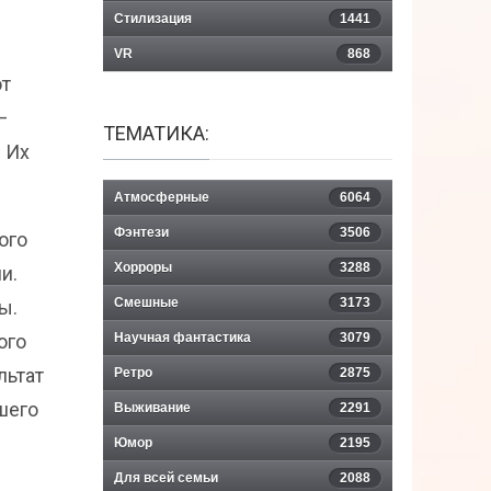
Стилизация
1441
VR
868
от
–
ТЕМАТИКА:
. Их
Атмосферные
6064
Фэнтези
3506
ого
Хорроры
3288
и.
Смешные
3173
ы.
ого
Научная фантастика
3079
льтат
Ретро
2875
шего
Выживание
2291
Юмор
2195
Для всей семьи
2088