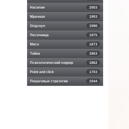
Насилие
2003
Мрачная
1993
Олдскул
1990
Песочница
1975
Мясо
1873
Тайна
1863
Психологический хоррор
1862
Point and click
1703
Пошаговые стратегии
1044