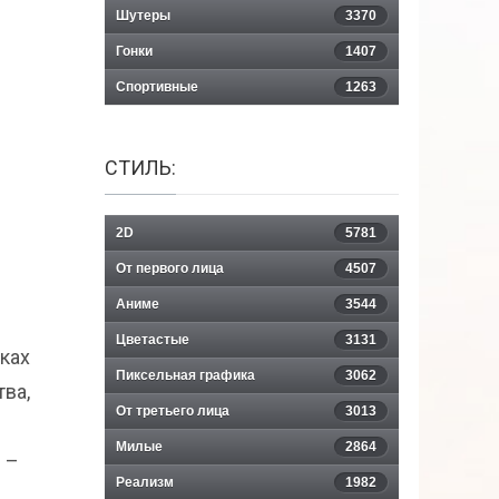
Шутеры
3370
Гонки
1407
Спортивные
1263
СТИЛЬ:
2D
5781
От первого лица
4507
Аниме
3544
Цветастые
3131
ках
Пиксельная графика
3062
ва,
От третьего лица
3013
Милые
2864
 –
Реализм
1982