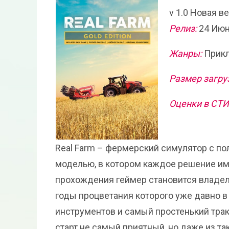
v 1.0 Новая в
Релиз:
24 Июн
Жанры:
Прикл
Размер загру
Оценки в СТ
Real Farm – фермерский симулятор с п
моделью, в котором каждое решение им
прохождения геймер становится владел
годы процветания которого уже давно 
инструментов и самый простенький трак
старт не самый приятный, но даже из т