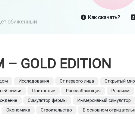
Как скачать?
йдет обиженный!
M – GOLD EDITION
адом
Исследования
От первого лица
Открытый мир
сей семьи
Цветастые
Расслабляющая
Реализм
ождение
Симулятор фермы
Иммерсивный симулятор
Экономика
Строительство
В основном отрицатель