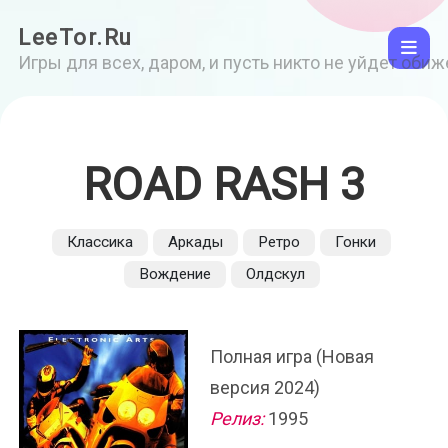
LeeTor.Ru
Игры для всех, даром, и пусть никто не уйдет оби
ROAD RASH 3
Классика
Аркады
Ретро
Гонки
Вождение
Олдскул
Полная игра (Новая
версия 2024)
Релиз:
1995