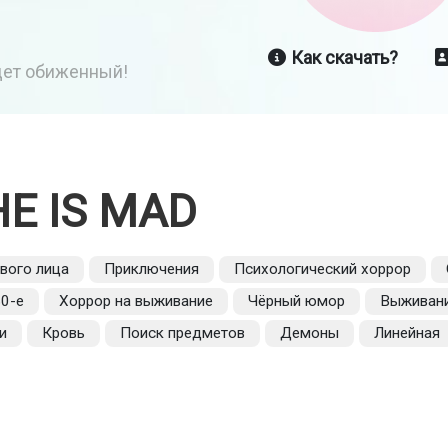
Как скачать?
йдет обиженный!
HE IS MAD
рвого лица
Приключения
Психологический хоррор
0-е
Хоррор на выживание
Чёрный юмор
Выживан
и
Кровь
Поиск предметов
Демоны
Линейная