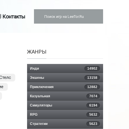
Контакты
ЖАНРЫ
Инди
14902
Стелс
Экшены
13158
ие
Приключения
12882
Казуальная
7074
Симуляторы
6194
RPG
5632
Стратегии
5623