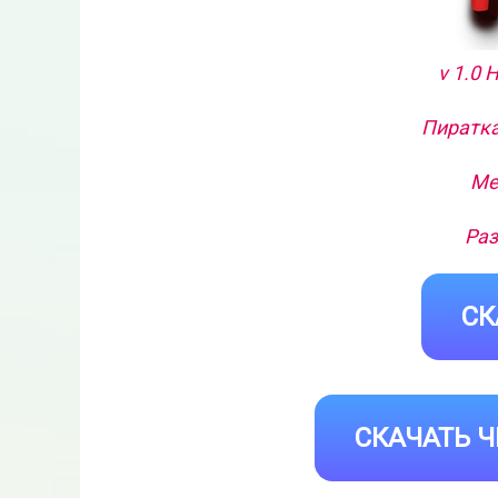
v 1.0 
Пиратка
Ме
Раз
СК
СКАЧАТЬ Ч