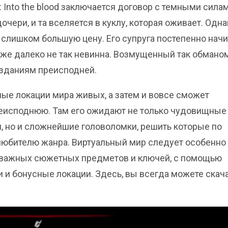
Into the blood заключается договор с темными силам
чери, и та вселяется в куклу, которая оживает. Одна
слишком большую цену. Его супруга постепенно нач
уже далеко не так невинна. Возмущенный так обманом
озданиям преисподней.
ые локации мира живых, а затем и вовсе сможет
реисподнюю. Там его ожидают не только чудовищные
, но и сложнейшие головоломки, решить которые по
любителю жанра. Виртуальный мир следует особенно
а важных сюжетных предметов и ключей, с помощью
и бонусные локации. Здесь, вы всегда можете скач