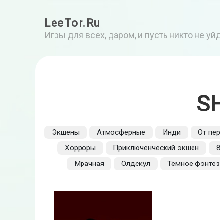
LeeTor.Ru
Игры для всех, даром, и пусть никто не у
S
Экшены
Атмосферные
Инди
От пе
Хорроры
Приключенческий экшен
8
Мрачная
Олдскул
Тёмное фэнтез