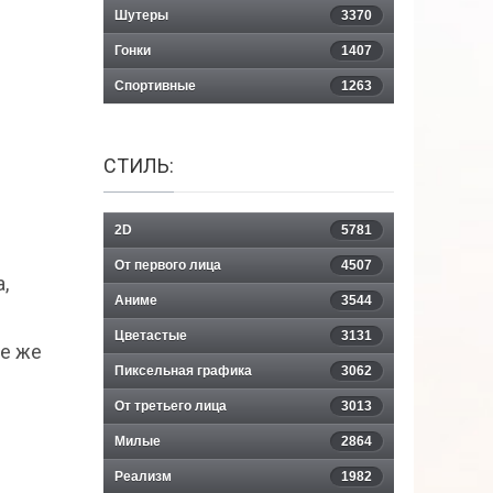
Шутеры
3370
Гонки
1407
Спортивные
1263
СТИЛЬ:
2D
5781
От первого лица
4507
,
Аниме
3544
е
Цветастые
3131
се же
Пиксельная графика
3062
От третьего лица
3013
Милые
2864
Реализм
1982