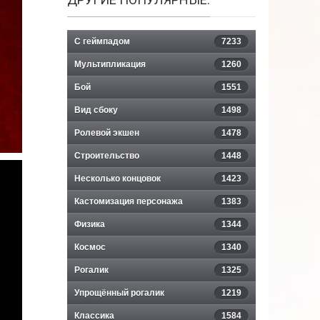
С геймпадом
7233
Мультипликация
1260
Бой
1551
Вид сбоку
1498
Ролевой экшен
1478
Строительство
1448
Несколько концовок
1423
Кастомизация персонажа
1383
Физика
1344
Космос
1340
Рогалик
1325
Упрощённый рогалик
1219
Классика
1584