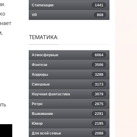
и.
Стилизация
1441
ко
VR
868
инает
,
ТЕМАТИКА:
Атмосферные
6064
Фэнтези
3506
Хорроры
3288
Смешные
3173
Научная фантастика
3079
ать
Ретро
2875
Выживание
2291
Юмор
2195
Для всей семьи
2088