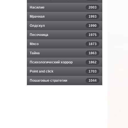
Насилие
2003
Мрачная
1993
Олдскул
1990
Песочница
1975
Мясо
1873
Тайна
1863
Психологический хоррор
1862
Point and click
1703
Пошаговые стратегии
1044