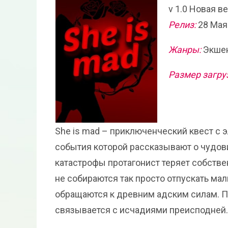
v 1.0 Новая в
Релиз:
28 Мая
Жанры:
Экшен
Размер загру
She is mad – приключенческий квест с э
события которой рассказывают о чудов
катастрофы протагонист теряет собствен
не собираются так просто отпускать ма
обращаются к древним адским силам. По
связывается с исчадиями преисподней.