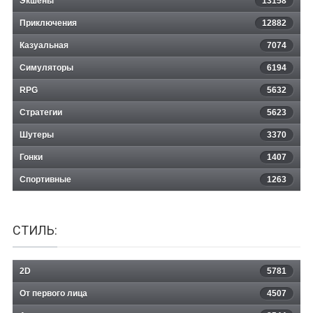
Экшены
13158
Приключения
12882
Казуальная
Armored Firestorm
7074
Симуляторы
6194
RPG
5632
Стратегии
5623
Шутеры
3370
Гонки
1407
Спортивные
1263
СТИЛЬ:
2D
5781
От первого лица
4507