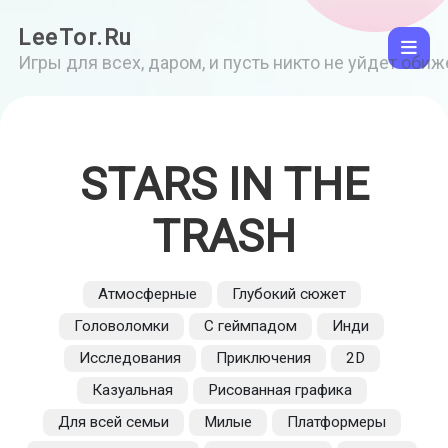
LeeTor.Ru
Игры для всех, даром, и пусть никто не уйдет оби
STARS IN THE
TRASH
Атмосферные
Глубокий сюжет
Головоломки
С геймпадом
Инди
Исследования
Приключения
2D
Казуальная
Рисованная графика
Для всей семьи
Милые
Платформеры