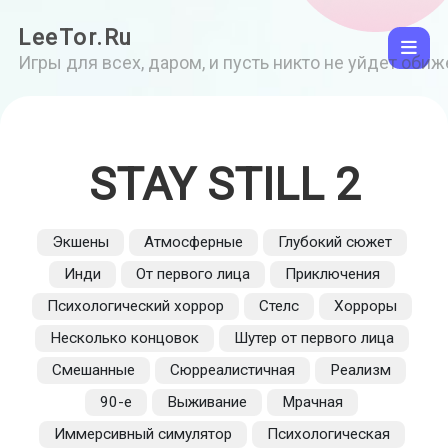
LeeTor.Ru
Игры для всех, даром, и пусть никто не уйдет оби
STAY STILL 2
Экшены
Атмосферные
Глубокий сюжет
Инди
От первого лица
Приключения
Психологический хоррор
Стелс
Хорроры
Несколько концовок
Шутер от первого лица
Смешанные
Сюрреалистичная
Реализм
90-е
Выживание
Мрачная
Иммерсивный симулятор
Психологическая