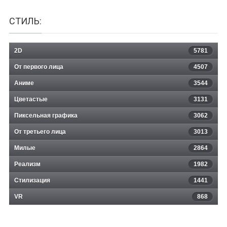
СТИЛЬ:
2D
5781
От первого лица
4507
Аниме
3544
Цветастые
3131
Пиксельная графика
3062
От третьего лица
3013
Милые
2864
Реализм
1982
Стилизация
1441
VR
868