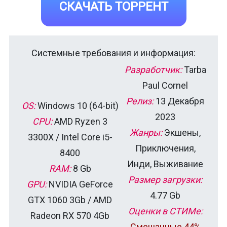
СКАЧАТЬ ТОРРЕНТ
Системные требования и информация:
Разработчик:
Tarba
Paul Cornel
Релиз:
13 Декабря
OS:
Windows 10 (64-bit)
2023
CPU:
AMD Ryzen 3
Жанры:
Экшены,
3300X / Intel Core i5-
Приключения,
8400
Инди, Выживание
RAM:
8 Gb
Размер загрузки:
GPU:
NVIDIA GeForce
4.77 Gb
GTX 1060 3Gb / AMD
Оценки в СТИМе:
Radeon RX 570 4Gb
Смешанные 44%