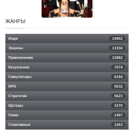
ЖАНРЫ
Инди
14902
Экшены
13158
Zombie Smashers X2: Punx and
Приключения
12882
Казуальная
Skins
7074
Симуляторы
6194
RPG
5632
Стратегии
5623
Шутеры
3370
Гонки
1407
Спортивные
1263