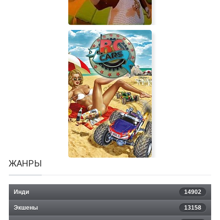
Tooki
ЖАНРЫ
Инди
14902
Экшены
13158