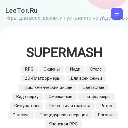
LeeTor.Ru
Игры для всех, даром, и пусть никто не уйдет оби
SUPERMASH
RPG
Экшены
Инди
Стелс
2D-Платформеры
Для всей семьи
Приключенческий экшен
Цветастые
Вид сверху
Смешанные
Платформеры
Симуляторы
Пиксельная графика
Ретро
Олдскул
Процедурная генерация
Рогалик
Японская RPG