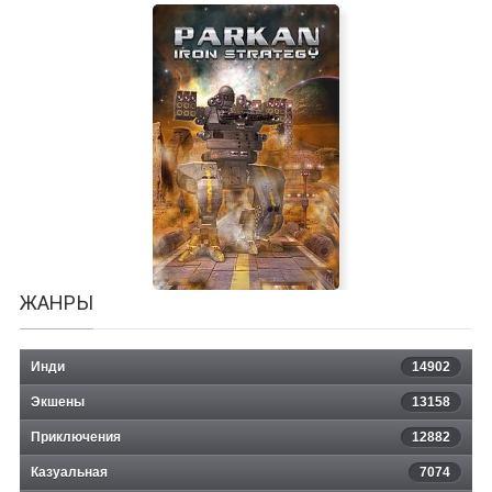
STURMWIND EX
ЖАНРЫ
Инди
14902
Экшены
13158
Приключения
12882
Казуальная
Parkan: Iron Strategy
7074