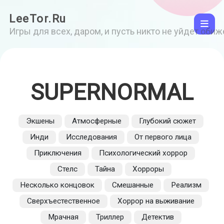
LeeTor.Ru
Игры для всех, даром, и пусть никто не уйдет оби
SUPERNORMAL
Экшены
Атмосферные
Глубокий сюжет
Инди
Исследования
От первого лица
Приключения
Психологический хоррор
Стелс
Тайна
Хорроры
Несколько концовок
Смешанные
Реализм
Сверхъестественное
Хоррор на выживание
Мрачная
Триллер
Детектив