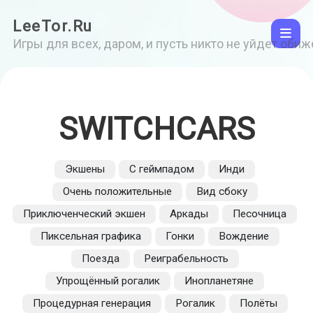
LeeTor.Ru
Игры для всех, даром, и пусть никто не уйдет оби
SWITCHCARS
Экшены
С геймпадом
Инди
Очень положительные
Вид сбоку
Приключенческий экшен
Аркады
Песочница
Пиксельная графика
Гонки
Вождение
Поезда
Реиграбельность
Упрощённый рогалик
Инопланетяне
Процедурная генерация
Рогалик
Полёты