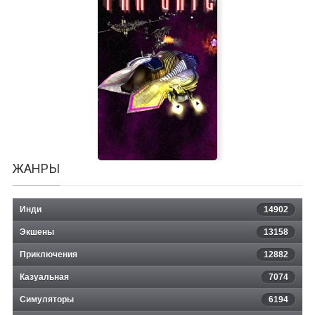
CyClones
ЖАНРЫ
Инди
14902
Экшены
13158
Приключения
12882
Казуальная
Far Gate
7074
Симуляторы
6194