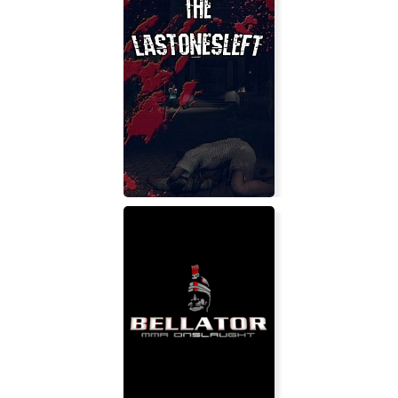
Frostpunk: The Last Autumn
The LastOnesLeft