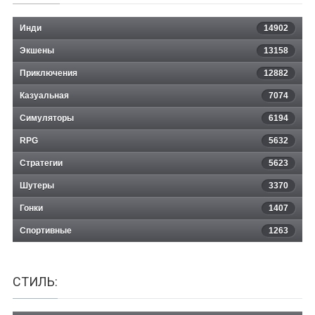
Инди
14902
Экшены
13158
Company of Heroes 2 - Ardennes
Приключения
12882
Казуальная
Assault
7074
Симуляторы
6194
RPG
5632
Стратегии
5623
Шутеры
3370
Гонки
1407
Спортивные
1263
СТИЛЬ: