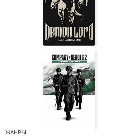
Stirring Abyss
Demon Lord Reincarnation
ЖАНРЫ