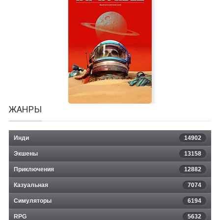
Last Half of Darkness - Society of
the Serpent Moon
ЖАНРЫ
Инди
14902
Экшены
13158
Приключения
12882
Казуальная
The Invincible
7074
Симуляторы
6194
RPG
5632