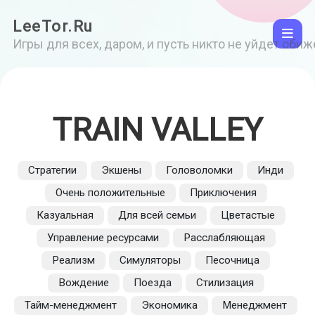
LeeTor.Ru
Игры для всех, даром, и пусть никто не уйдет оби
TRAIN VALLEY
Стратегии
Экшены
Головоломки
Инди
Очень положительные
Приключения
Казуальная
Для всей семьи
Цветастые
Управление ресурсами
Расслабляющая
Реализм
Симуляторы
Песочница
Вождение
Поезда
Стилизация
Тайм-менеджмент
Экономика
Менеджмент