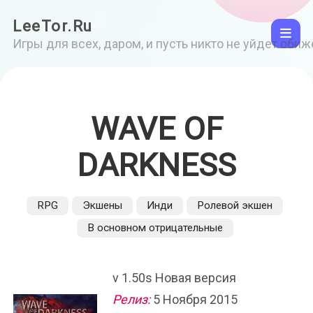
LeeTor.Ru
Игры для всех, даром, и пусть никто не уйдет оби
WAVE OF
DARKNESS
RPG
Экшены
Инди
Ролевой экшен
В основном отрицательные
v 1.50s Новая версия
Релиз:
5 Ноября 2015