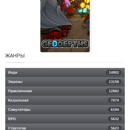
KaraDedeler 1989
ЖАНРЫ
Инди
14902
Экшены
13158
Приключения
12882
Казуальная
GeoDepths
7074
Симуляторы
6194
RPG
5632
Стратегии
5623