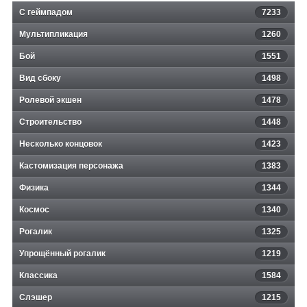
С геймпадом
7233
Мультипликация
1260
Бой
1551
Вид сбоку
1498
Ролевой экшен
1478
Строительство
1448
Несколько концовок
1423
Кастомизация персонажа
1383
Физика
1344
Космос
1340
Рогалик
1325
Упрощённый рогалик
1219
Классика
1584
Слэшер
1215