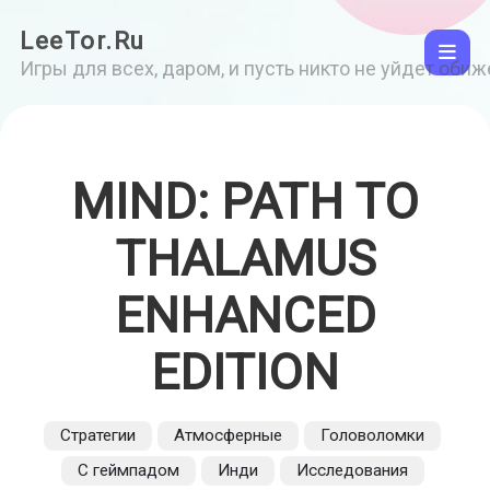
LeeTor.Ru
Игры для всех, даром, и пусть никто не уйдет оби
MIND: PATH TO
THALAMUS
ENHANCED
EDITION
Стратегии
Атмосферные
Головоломки
С геймпадом
Инди
Исследования