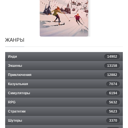
Disney's Bolt
ЖАНРЫ
Инди
14902
Экшены
13158
Приключения
12882
Казуальная
Snowtopia: Ski Resort Builder
7074
Симуляторы
6194
RPG
5632
Стратегии
5623
Шутеры
3370