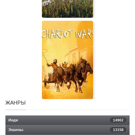
Industry Giant
ЖАНРЫ
Инди
14902
Экшены
13158