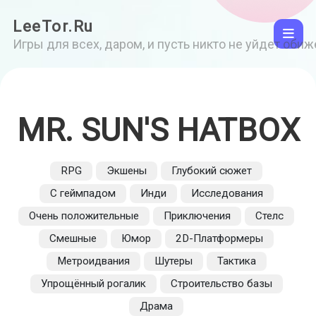
LeeTor.Ru
Игры для всех, даром, и пусть никто не уйдет оби
MR. SUN'S HATBOX
RPG
Экшены
Глубокий сюжет
С геймпадом
Инди
Исследования
Очень положительные
Приключения
Стелс
Смешные
Юмор
2D-Платформеры
Метроидвания
Шутеры
Тактика
Упрощённый рогалик
Строительство базы
Драма