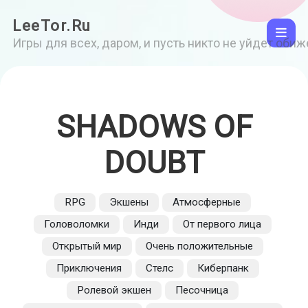
LeeTor.Ru
Игры для всех, даром, и пусть никто не уйдет оби
SHADOWS OF
DOUBT
RPG
Экшены
Атмосферные
Головоломки
Инди
От первого лица
Открытый мир
Очень положительные
Приключения
Стелс
Киберпанк
Ролевой экшен
Песочница