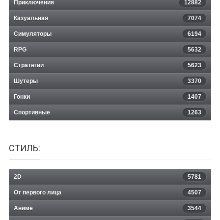
Приключения
12882
Казуальная
Crying Pony
7074
Симуляторы
6194
RPG
5632
Стратегии
5623
Шутеры
3370
Гонки
1407
Спортивные
1263
СТИЛЬ:
2D
5781
От первого лица
4507
Аниме
3544