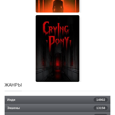
The Blackout Club
ЖАНРЫ
Инди
14902
Экшены
13158