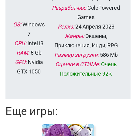
Разработчик:
ColePowered
Games
OS:
Windows
Релиз:
24 Апреля 2023
7
Жанры:
Экшены,
CPU:
Intel i3
Приключения, Инди, RPG
RAM:
8 Gb
Размер загрузки:
586 Mb
GPU:
Nvidia
Оценки в СТИМе:
Очень
GTX 1050
Положительные 92%
Еще игры: