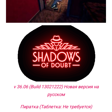
v 36.06 (Build 13021222) Новая версия на
русском
Пиратка (Таблетка: Не требуется)